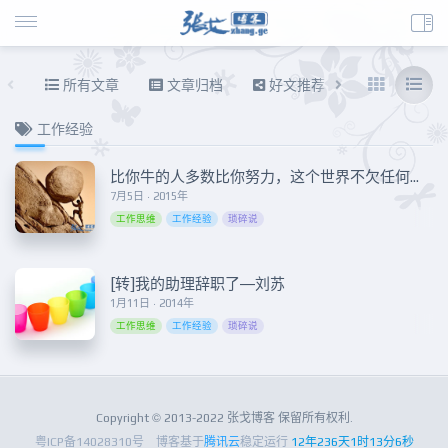
所有文章
文章归档
好文推荐
东拉西扯
工作经验
比你牛的人多数比你努力，这个世界不欠任何人！
7月5日 · 2015年
工作思维
工作经验
琐碎说
[转]我的助理辞职了—刘苏
1月11日 · 2014年
工作思维
工作经验
琐碎说
Copyright © 2013-2022 张戈博客 保留所有权利.
粤ICP备14028310号
博客基于
腾讯云
稳定运行
12年236天1时13分6秒