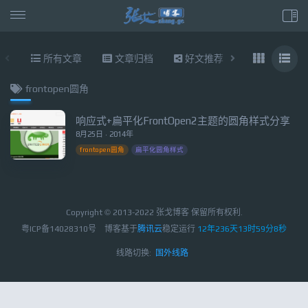
所有文章
文章归档
好文推荐
东拉西扯
frontopen圆角
响应式+扁平化FrontOpen2主题的圆角样式分享
8月25日 · 2014年
frontopen圆角
扁平化圆角样式
Copyright © 2013-2022 张戈博客 保留所有权利.
粤ICP备14028310号
博客基于
腾讯云
稳定运行
12年236天13时59分8秒
线路切换:
国外线路