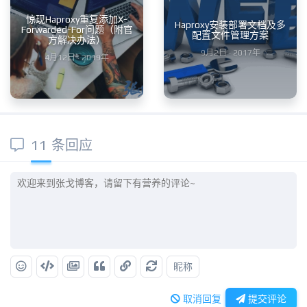
惊现Haproxy重复添加X-
Haproxy安装部署文档及多
Forwarded-For问题（附官
配置文件管理方案
方解决办法）
9月2日 · 2017年
4月12日 · 2019年
11 条回应
昵称
取消回复
提交评论