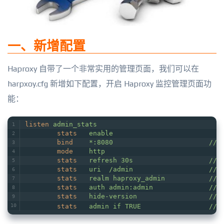
一、新增配置
Haproxy 自带了一个非常实用的管理页面，我们可以在
harpxoy.cfg 新增如下配置，开启 Haproxy 监控管理页面功
能：
listen
admin_stats
stats
enable
bind
*:8080                        
mode
http
stats
refresh 30s                  
stats
uri  /admin                   //
stats
realm haproxy_admin          
stats
auth admin:admin             
stats
hide-version                  
stats
admin if TRUE               