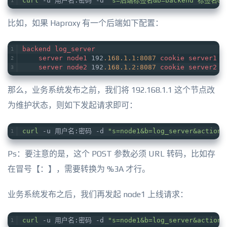
curl
 -u 用户名:密码 -d 
"s=后端标签名&b=backend 标签名&a
比如，如果 Haproxy 有一个后端如下配置：
backend
log_server
server
node1
 192
.168
.1
.1
:8087
cookie
server1
c
server
node2
 192
.168
.1
.2
:8087
cookie
server2
c
那么，业务系统发布之前，我们将 192.168.1.1 这个节点改
为维护状态，则如下发起请求即可：
curl
 -u 用户名:密码 -d 
"s=node1&b=log_server&action=
Ps：要注意的是，这个 POST 参数必须 URL 转码，比如存
在冒号【：】，需要转换为 %3A 才行。
业务系统发布之后，我们再发起 node1 上线请求：
curl
 -u 用户名:密码 -d 
"s=node1&b=log_server&action=