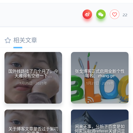
22
相关文章
国外线路挂了几个月了，今
张戈博客正式启用全新个性
天难得有空修一下…
域名：zhang.ge
7月25日 · 2021年
1月27日 · 2019年
闲来无事，分析下百度是如
关于博客文章是否过于絮叨
何实现取消referer关键词显