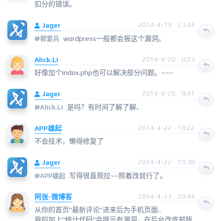
扣分的错误。
Jager
2014-4-19 · 23:44
wordpress一般都会报这个漏洞。
@
郭爱兵
Alick.Li
2014-4-20 · 0:23
好像加个index.php也可以解决部分问题。~~~
Jager
2014-4-20 · 9:41
是吗？有时间了解了解、
@
Alick.Li
APP雄起
2014-4-22 · 19:22
不会技术，懒得修复了
Jager
2014-4-22 · 19:38
写得很直观拉~~照着改就行了。
@
APP雄起
阿张-微博客
2014-4-23 · 20:44
从你的首页"最新评论"进来后为手机页面..
我的加上"统计代码"会提示有漏洞，在后台改底部版