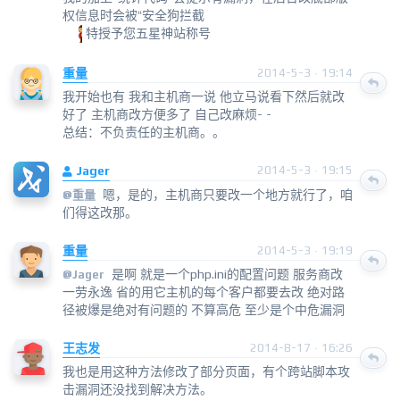
权信息时会被“安全狗拦截
特授予您五星神站称号
重量
2014-5-3 · 19:14
我开始也有 我和主机商一说 他立马说看下然后就改
好了 主机商改方便多了 自己改麻烦- -
总结：不负责任的主机商。。
Jager
2014-5-3 · 19:15
嗯，是的，主机商只要改一个地方就行了，咱
@
重量
们得这改那。
重量
2014-5-3 · 19:19
是啊 就是一个php.ini的配置问题 服务商改
@
Jager
一劳永逸 省的用它主机的每个客户都要去改 绝对路
径被爆是绝对有问题的 不算高危 至少是个中危漏洞
王志发
2014-8-17 · 16:26
我也是用这种方法修改了部分页面，有个跨站脚本攻
击漏洞还没找到解决方法。