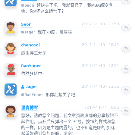
赶快关了吧。我就奇怪了，我MBA都没毛
@
Seon
病，你P还这么娇气了？
Seon
2017-11-10 · 23:53
现在70度，噗噗噗
@
Jager
chencool
2017-11-10 · 18:42
感谢博主分享~
BanYuner
2017-11-10 · 22:51
依然狂转中~
Jager
2017-11-10 · 23:36
那你赶紧关了吧
@
BanYuner
潇青博客
2017-11-11 · 6:06
您好，请教您个问题，我文章页面底部的分享按钮不
起作用，点开后只弹出一个"+"号，按钮的样式和您
的一样，因为是主题内置的，也不知道是哪的原因，
希望能得到您的帮助，谢谢！！