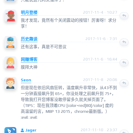
明月登楼
2017-11-4 · 10:27
我才发现，竟然有个关闭震动的按钮！厉害呀！求分
享！
历史趣谈
2017-11-6 · 7:31
还有这事，真是不可思议
网赚博客
2017-11-6 · 16:44
膜拜大神
Seon
2017-11-8 · 20:06
但是现在依旧风扇狂转，温度飙升非常快，从43不到
一分钟直接飙升到 65+，你没处理之前飙升到 75+，
导致我打开您博客没敢停留多久就关掉页面了。
（TIPS：现在我顶着CPU [color=red]80[/color] 度的
高温留的言，MBP 13 2015，chrome最新版。）
:evil: :evil:
Jager
2017-11-10 · 23:37