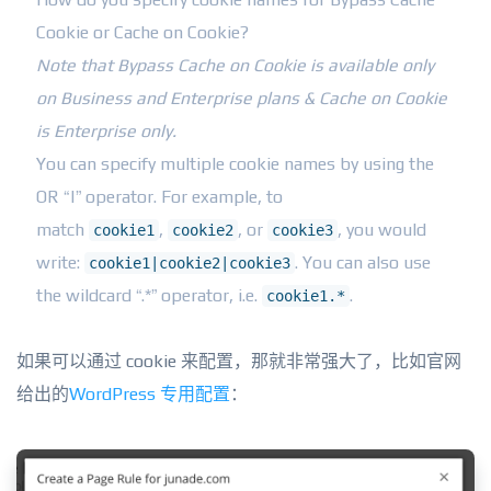
Cookie or Cache on Cookie?
Note that Bypass Cache on Cookie is available only
on Business and Enterprise plans & Cache on Cookie
is Enterprise only.
You can specify multiple cookie names by using the
OR “|” operator. For example, to
match
,
, or
, you would
cookie1
cookie2
cookie3
write:
. You can also use
cookie1|cookie2|cookie3
the wildcard “.*” operator, i.e.
.
cookie1.*
如果可以通过 cookie 来配置，那就非常强大了，比如官网
给出的
WordPress 专用配置
：