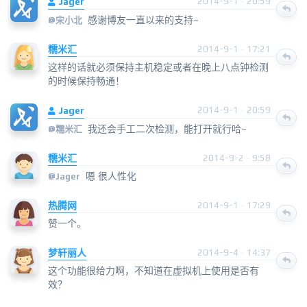
Jager
2014-9-1 · 20:59
感谢博友一直以来的支持~
@
宋小北
糯米汇
2014-9-1 · 17:21
这样的话就必须保持主机稳定或者在晚上八点钟检测
的时候保持畅通！
Jager
2014-9-1 · 20:59
我还会手工二次检测，能打开就行哈~
@
糯米汇
糯米汇
2014-9-2 · 9:58
嗯 很人性化
@
Jager
热腾网
2014-9-1 · 17:29
赞一个。
梦轩丽人
2014-9-4 · 14:37
这个功能很给力啊，不知道在虚拟机上使用是否有
效？