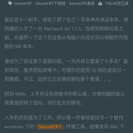
SecureCRT
·
SecureCRT下划线
·
SecureCRT高亮
19240次已读
最近双十一剁手，退役了跟了自己 7 年多神舟承运本本，很
肉痛的入手了一台 Macbook Air 13.3。在研究新鲜玩意之
前，先缅怀一下这个见证我从电脑小白成长到以电脑作为饭
碗的 NB 本本。
曾经为了验证某个蓝屏问题，一天内将它重装了十多次！直
到现在，虽然用起来略卡，可偶尔还能用 35 帧的姿态过一
把撸瘾。不过，此时它正安静的躺在那个角落。。。
回到 MBA，上手并没有想象中的那么难，方便的触控板让
我直接扔掉了鼠标，进行此文的撰写。
入手的目的是为了工作，所以第一件事就是找寻一个替代
windows 下的
SecureCRT
终端工具。结果发现 Mac 下