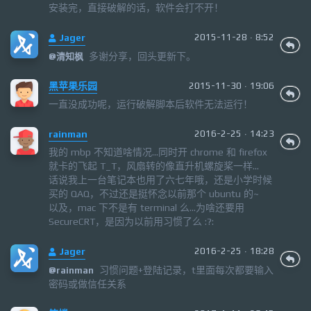
安装完，直接破解的话，软件会打不开！
Jager
2015-11-28 · 8:52
多谢分享，回头更新下。
@
清知枫
黑苹果乐园
2015-11-30 · 19:06
一直没成功呢，运行破解脚本后软件无法运行！
rainman
2016-2-25 · 14:23
我的 mbp 不知道啥情况...同时开 chrome 和 firefox
就卡的飞起 T_T，风扇转的像直升机螺旋桨一样...
话说我上一台笔记本也用了六七年哦，还是小学时候
买的 QAQ，不过还是挺怀念以前那个 ubuntu 的~
以及，mac 下不是有 terminal 么...为啥还要用
SecureCRT，是因为以前用习惯了么 :?:
Jager
2016-2-25 · 18:28
习惯问题+登陆记录，t里面每次都要输入
@
rainman
密码或做信任关系