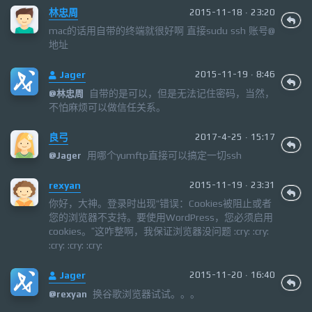
林忠周
2015-11-18 · 23:20
mac的话用自带的终端就很好啊 直接sudu ssh 账号@
地址
Jager
2015-11-19 · 8:46
自带的是可以，但是无法记住密码，当然，
@
林忠周
不怕麻烦可以做信任关系。
良弓
2017-4-25 · 15:17
用哪个yumftp直接可以搞定一切ssh
@
Jager
rexyan
2015-11-19 · 23:31
你好，大神。登录时出现“错误：Cookies被阻止或者
您的浏览器不支持。要使用WordPress，您必须启用
cookies。”这咋整啊，我保证浏览器没问题 :cry: :cry:
:cry: :cry: :cry:
Jager
2015-11-20 · 16:40
换谷歌浏览器试试。。。
@
rexyan