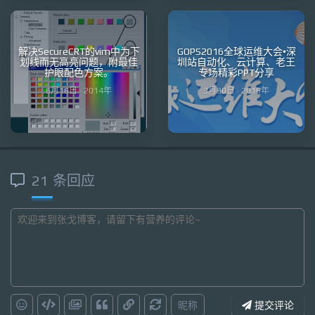
解决SecureCRT的vim中为下
GOPS2016全球运维大会•深
划线而无高亮问题，附最佳
圳站自动化、云计算、老王
护眼配色方案。
专场精彩PPT分享
6月16日 · 2014年
3月30日 · 2016年
21 条回应
昵称
提交评论