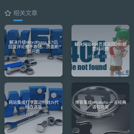
相关文章
解决升级WordPress 5.1后
解决网站404页面返回200状
回复评论框不跟随、页面刷
态码问题
新问题
9月8日 · 2018年
3月22日 · 2019年
网站集成打字震动特效JS代
博客集成Hitokoto·一言经典
码改进版
语句功能
3月17日 · 2018年
10月2日 · 2017年