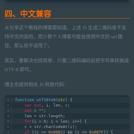
四、中文兼容
从分享这个教程的博客那知道，上述 JS 生成二维码是不支
持中文内容的，而少数个人博客可能会使用中文的 url 路
径，那么就不适用了。
其实，要解决也挺简单，只要二维码编码前把字符串转换成
UTF-8 即可。
博主也提供相关 JS 转换代码：
function 
utf16to8
(
str
)
 {  
var
out
, i, len, c;  
out
 = 
""
;  
    len = str.length;  
for
(i = 
0
; i < len; i++) {  
    c = str.charCodeAt(i);  
if
 ((c >= 
0x0001
) && (c <= 
0x007F
)) {  