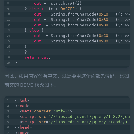
out
 += str.charAt(i);  
    } 
else
if
 (c > 
0x07FF
) {  
out
 += String.fromCharCode(
0xE0
 | ((c >> 
out
 += String.fromCharCode(
0x80
 | ((c >> 
out
 += String.fromCharCode(
0x80
 | ((c >> 
    } 
else
 {  
out
 += String.fromCharCode(
0xC0
 | ((c >> 
out
 += String.fromCharCode(
0x80
 | ((c >> 
    }  
    }  
return
out
;  
}
因此，如果内容含有中文，就需要用这个函数先转码，比如
前文的 DEMO 修改如下：
<
html
>
<
head
>
<
meta
charset
=
"utf-8"
>
<
script
src
=
"//libs.cdnjs.net/jquery/1.8.2/jque
<
script
src
=
"//libs.cdnjs.net/jquery.qrcode/1.0
</
head
>
<
body
>