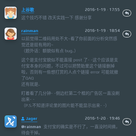
上谷歌
2016-1-19 · 17:55
这个技巧不错 改天实践一下 感谢分享
rainman
2016-1-19 · 18:54
以前觉得二维码用处不大~看了你前面的分析突然感
觉还是挺有用的~
（题外话：额貌似有点 bug..）
这个是支付宝貌似不能直接 post 了- -这个应该是支
付宝本身的问题，不过可以把赞助里这个链接删掉
啦，否则有一些想打赏的人点个链接 error 可能就撤
了QAQ
还有就是..
盯着看了几分钟- -侧边栏第二个框的广告区一直没刷
出来- -
（P.S.不知道评论里的图片能不能显示出来- -）
Jager
2016-1-20 · 19:46
支付宝的确实是不行了，一直没时间搞，
@
rainman
待会干掉。