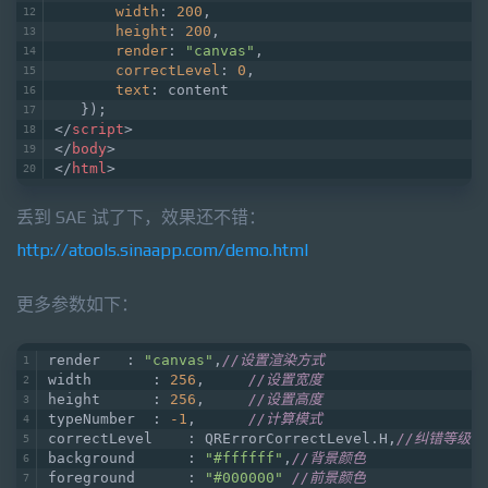
width
: 
200
,
height
: 
200
,
render
: 
"canvas"
,
correctLevel
: 
0
,
text
: content
   });
</
script
>
</
body
>
</
html
>
丢到 SAE 试了下，效果还不错：
http://atools.sinaapp.com/demo.html
更多参数如下：
render   : 
"canvas"
,
//设置渲染方式  
width       : 
256
,     
//设置宽度  
height      : 
256
,     
//设置高度  
typeNumber  : 
-1
,      
//计算模式  
correctLevel    : QRErrorCorrectLevel.H,
//纠错等级  
background      : 
"#ffffff"
,
//背景颜色  
foreground      : 
"#000000"
//前景颜色