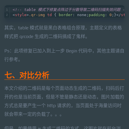
<!-- table 模式下修复点阵过于分散导致二维码扫描失效问题 --
<
style
>
.qr-img
td
 { 
border
: none;
padding
: 
0
;}
</
sty
其实，table 模式就是黑白表格组合原理，主题定义的表格
样式把 qrcode 生成的二维码搞成了鬼样。
Ps：此项修复已加入到上一步 Begin 代码中，其他主题请自
行参考。
七、对比分析
本文介绍的二维码是每个页面动态生成的二维码，扫码后打
开的也是当前页面，但是不管是静态还是动态，图片加载的
方式总是要产生一个 http 请求的，当页面处于海量访问时
就会带来一定的负载了。。。
但是，如果使用 js 生成二维码的方式，这图片就在前台浏