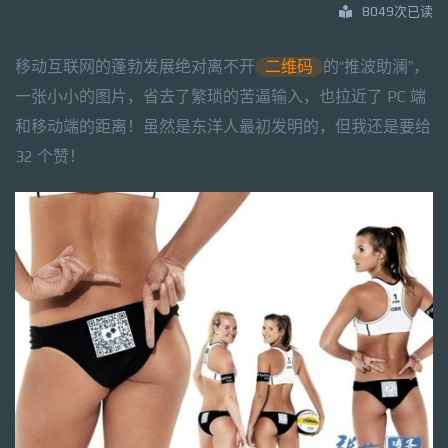
8049次已读
移动互联网的蓬勃发展绝对离不开
二维码
的“推波助澜”，
一张小小的图片，省去了繁琐的苦逼输入，也拉近了 PC 端
和移动端的距离！虽然是东洋人最初发明的，但我还是要给
32 个赞！