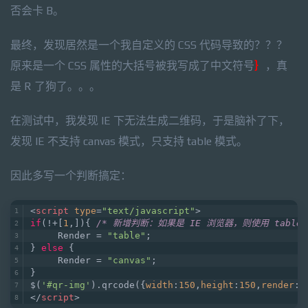
否会卡 B。
最终，发现居然是一个我自定义的 CSS 代码导致的？？？
原来是一个 CSS 属性的大括号被我写成了中文符号
｝
，真
是 R 了狗了。。。
在测试中，我发现 IE 下无法生成二维码，于是脑补了下，
发现 IE 不支持 canvas 模式，只支持 table 模式。
因此多写一个判断搞定：
<
script
type
=
"text/javascript"
>
if
(!+[
1
,]){ 
/* 新增判断：如果是 IE 浏览器，则使用 table
     Render = 
"table"
;
} 
else
 {
     Render = 
"canvas"
;
}
$(
'#qr-img'
).qrcode({
width
:
150
,
height
:
150
,
render
:R
</
script
>