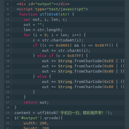
<
div
id
=
"output"
>
</
div
>
<
script
type
=
"text/javascript"
>
function
utf16to8
(
str
) 
{
var
 out, i, len, c;
    out = 
""
;
    len = str.length;
for
 (i = 
0
; i < len; i++) {
        c = str.charCodeAt(i);
if
 ((c >= 
0x0001
) && (c <= 
0x007F
)) {
            out += str.charAt(i);
        } 
else
if
 (c > 
0x07FF
) {
            out += 
String
.fromCharCode(
0xE0
 | ((c
            out += 
String
.fromCharCode(
0x80
 | ((c
            out += 
String
.fromCharCode(
0x80
 | ((c
        } 
else
 {
            out += 
String
.fromCharCode(
0xC0
 | ((c
            out += 
String
.fromCharCode(
0x80
 | ((c
        }
    }
return
 out;
}
content = utf16to8(
'手机扫一扫，精彩随声带！'
);
$(
'#output'
).qrcode({
width
: 
200
,
height
: 
200
,