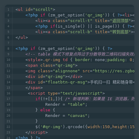
<
ul
id
=
"scroll"
>
<?php
if
 (zm_get_option(
'qr_img'
)) { 
?>
<
li
>
<
a
<
li
>
<
a
class
=
"scroll-t"
title
=
"返回顶部"
>
<
i
<?php
if
(is_single() || is_page()) { 
?>
<
l
<
li
>
<
a
class
=
"scroll-b"
title
=
"转到底部"
>
<
i
</
ul
>
<?php
if
 (zm_get_option(
'qr_img'
)) { 
?>
<!-- table 模式下修复点阵过于分散导致二维码扫描失效问题
<
style
>
.qr-img
td
 { 
border
: none;
padding
: 
0
;}
<
span
class
=
"qr-img"
>
<
img
class
=
"alignnone"
src
=
"https://res.zgbok
<
div
id
=
"qr-img"
>
</
div
>
<
div
id
=
"floatbtn-qr-msg"
>
手机扫一扫 精彩随身带
</
</
span
>
<
script
type
=
"text/javascript"
>
if
(!+[
1
,]){ 
/* 新增判断：如果是 IE 浏览器，则使用
            Render = 
"table"
;
        } 
else
 {
            Render = 
"canvas"
;
        }
        $(
'#qr-img'
).qrcode({
width
:
150
,
height
:
150
</
script
>
<?php
 } 
?>