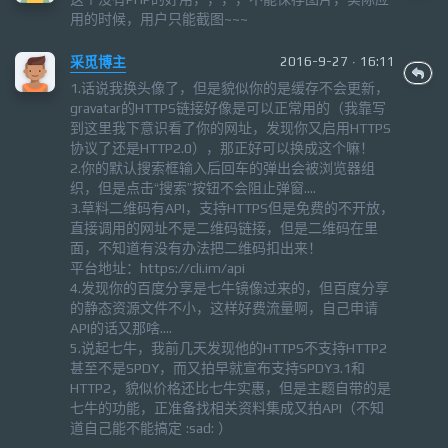
用的时候，用户只能截图~~~
采觅博主
2016-9-27 · 16:11
1.话说我换头像了，但是貌似你的是缓存不会更新，
gravatar的HTTPS链接好像是可以正常用的（我靠写
到这里我下意识看了你的网址，发现你又启用HTTPS
协议了还是HTTP2.0），那正好可以换成这个嘛！
2.你的默认搜索框输入后回车的弹出会被浏览器组
织，但是点击“搜索”按钮不会阻止弹窗....
3.草料二维码有API，支持HTTPS但是免费的不开放，
直接调用的网址不是二维码链接，但是二维码在里
面，不知道有没有办法把二维码扣出来！
平台地址：https://cli.im/api
4.发现你的百度分享是七牛镜像过来的，但百度分享
的静态资源文件不小，这样好费流量啊，自己申请
API的话又那啥....
5.说起七牛，我前几天发现他的HTTPS不支持HTTP2
甚至不是SPDY，而又拍早就宣布支持SPDY3.1和
HTTP2，貌似价格还比七牛实惠，但是主题自带的是
七牛的功能，正准备找相关资料集成又拍API（不知
道自己能不能搞定 :sad: ）