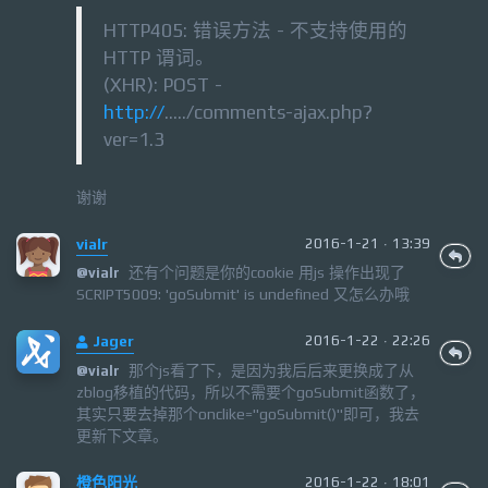
HTTP405: 错误方法 - 不支持使用的
HTTP 谓词。
(XHR): POST -
http://
...../comments-ajax.php?
ver=1.3
谢谢
vialr
2016-1-21 · 13:39
还有个问题是你的cookie 用js 操作出现了
@
vialr
SCRIPT5009: 'goSubmit' is undefined 又怎么办哦
Jager
2016-1-22 · 22:26
那个js看了下，是因为我后后来更换成了从
@
vialr
zblog移植的代码，所以不需要个goSubmit函数了，
其实只要去掉那个onclike="goSubmit()"即可，我去
更新下文章。
橙色阳光
2016-1-22 · 18:01