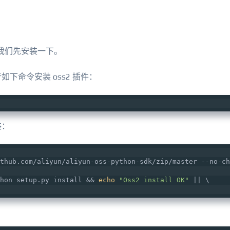
，所以我们先安装一下。
如下命令安装 oss2 插件：
装：
thub.com/aliyun/aliyun-oss-python-sdk/zip/master --no-ch
hon setup.py install && 
echo
"Oss2 install OK"
 || \