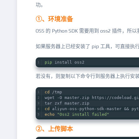
功。
①、环境准备
OSS 的 Python SDK 需要用到 oss2 插件
如果服务器上已经安装了 pip 工具，可直接执行
pip
 install oss2
若没有，则复制以下命令行到服务器上执行安
cd
 /tmp
wget -O master.zip https://codeload.gi
tar zxf master.zip
cd
 aliyun-oss-python-sdk-master && pyt
echo
"Oss2 install failed"
②、上传脚本