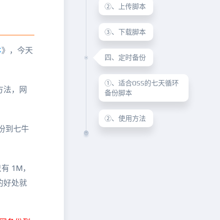
②、上传脚本
③、下载脚本
本
》，今天
四、定时备份
①、适合OSS的七天循环
方法，网
备份脚本
②、使用方法
备份到七牛
 1M，
的好处就