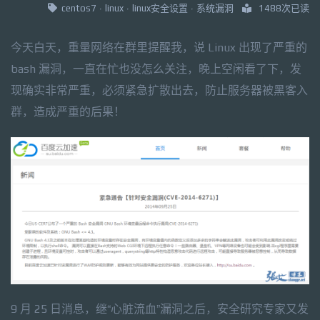
centos7
·
linux
·
linux安全设置
·
系统漏洞
1488次已读
今天白天，重量网络在群里提醒我，说 Linux 出现了严重的
bash 漏洞，一直在忙也没怎么关注，晚上空闲看了下，发
现确实非常严重，必须紧急扩散出去，防止服务器被黑客入
群，造成严重的后果！
9 月 25 日消息，继“心脏流血”漏洞之后，安全研究专家又发