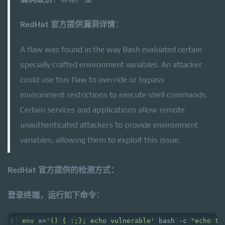
RedHat 官方提供漏洞详情：
A flaw was found in the way Bash evaluated certain
specially crafted environment variables. An attacker
could use this flaw to override or bypass
environment restrictions to execute shell commands.
Certain services and applications allow remote
unauthenticated attackers to provide environment
variables, allowing them to exploit this issue.
RedHat 官方提供的检测方式：
登录终端，运行如下命令：
env
 x=
'() { :;}; echo vulnerable'
 bash -c 
"echo th