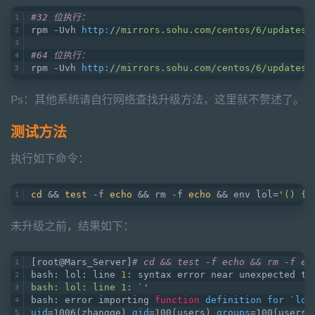
#32 位执行：
rpm -Uvh 
http:
/
/mirrors.sohu.com/centos
/6/updates
/
#64 位执行：
rpm -Uvh 
http:
/
/mirrors.sohu.com/centos
/6/updates
/
Ps：其他系统请自行网络查找升级方法，这里就不赘述了。
测试方法
执行如下命令：
cd
 && 
test
 -f 
echo
 && rm -f 
echo
 && env lol=
'() {(
未升级之前，结果如下：
[root@Mars_Server]
# cd && test -f echo && rm -f ec
bash: lol: line 
1
: syntax error near unexpected to
bash: lol: line 1: `'
bash: error importing 
function
definition
for
 `
lol
uid
=1006
(zhangge)
gid
=100
(users)
groups
=100
(users)