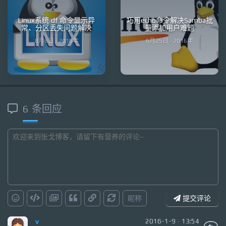
Linux系统 df 命令显示异
巧用echo命令解决Samba批
常、分区丢失问题解决
量添加用户难题
8月6日 · 2016年
6月25日 · 2016年
6 条回应
昵称
提交评论
v
2016-1-9 · 13:54