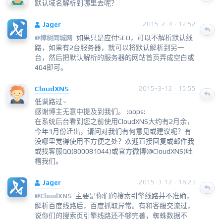
默认域名解析到哪里去呢？
Jager
2015-2-4 · 12:52
如果只是应付SEO，可以不解析默认线
@
樟树同城网
路，如果有2台服务器，就可以将默认解析到另一
台，然后把默认解析的服务器的网站首页弄成空白或
404即可。
CloudXNS
2015-3-12 · 15:55
低调路过~
感谢博主无意中提及到我们。 :oops:
在系统后台看到您之前使用CloudXNS大约有2月余，
今年1月份迁出，请问对我们有何意见或建议呢？有
没哪里觉得使用不方便之处？欢迎直接回复或邮件我
或找客服QQ(800081044)或官方微博(@CloudXNS)吐
槽我们。
Jager
2015-3-12 · 16:23
主要是你们的搜索引擎线路并不准确，
@
CloudXNS
解析百度线路后，百度抓取异常。有和客服交流过，
说你们的搜索页引擎线路还不够完善，蜘蛛数据不