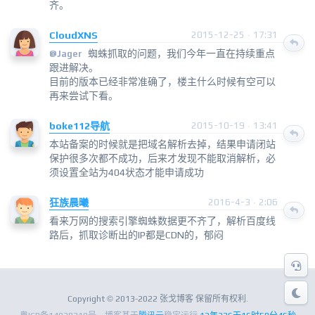
齐。
CloudXNS
2015-12-25 · 17:31
蜘蛛抓取的问题，我们今年一直在持续重点
@
Jager
跟进解决。
目前的版本已经非常准确了，楼主什么时候有空可以
再来尝试下看。
boke112导航
2015-10-19 · 13:41
本站备案的时候就是把域名解析去掉，结果申请闭站
保护很多次都不成功，后来才发现不能取消解析，必
须设置全站为404状态才能申请成功
狂族晨曦
2016-4-3 · 2:06
看来万网的搜索引擎蜘蛛数据更不齐了，解析百度线
路后，抓取诊断出的IP都是CDN的，郁闷
Copyright © 2013-2022 张戈博客 保留所有权利.