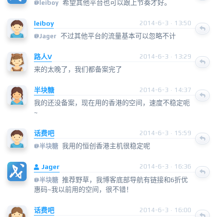
希望其他平台也可以跟上节奏才好。
@
leiboy
leiboy
2014-6-3 · 13:50
不过其他平台的流量基本可以忽略不计
@
Jager
路人V
2014-6-3 · 13:29
来的太晚了，我们都备案完了
半块糖
2014-6-3 · 14:37
我的还没备案，现在用的香港的空间，速度不稳定呃
~
话费吧
2014-6-3 · 15:59
我用的恒创香港主机很稳定呢
@
半块糖
Jager
2014-6-3 · 16:36
推荐野草，我博客底部导航有链接和6折优
@
半块糖
惠码~我以前用的空间，很不错！
话费吧
2014-6-3 · 16:00