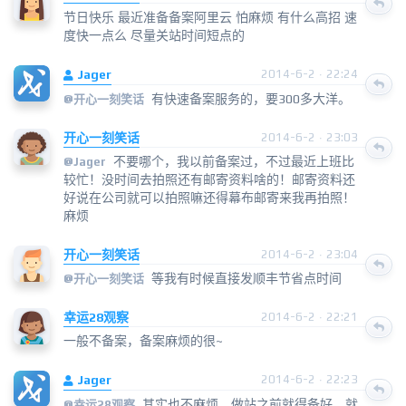
节日快乐 最近准备备案阿里云 怕麻烦 有什么高招 速
度快一点么 尽量关站时间短点的
Jager
2014-6-2 · 22:24
有快速备案服务的，要300多大洋。
@
开心一刻笑话
开心一刻笑话
2014-6-2 · 23:03
不要哪个，我以前备案过，不过最近上班比
@
Jager
较忙！没时间去拍照还有邮寄资料啥的！邮寄资料还
好说在公司就可以拍照嘛还得幕布邮寄来我再拍照！
麻烦
开心一刻笑话
2014-6-2 · 23:04
等我有时候直接发顺丰节省点时间
@
开心一刻笑话
幸运28观察
2014-6-2 · 22:21
一般不备案，备案麻烦的很~
Jager
2014-6-2 · 22:23
其实也不麻烦，做站之前就得备好，就
@
幸运28观察