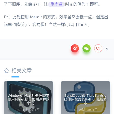
了下顺序，先给 a+1，让
重命名
时 a 的值为 1 即可。
Ps：此处使用 for+dir 的方式，效率虽然会低一点，但是出
错率也降低了，容易懂！当然一样可以用 for /r。
9
相关文章
Windows下bat批处理脚本
SendCloud邮件队列状态和
使用telnet批量检测远程端
已使用额度的Python监控脚
口小记
本
7月1日 · 2015年
3月29日 · 2015年