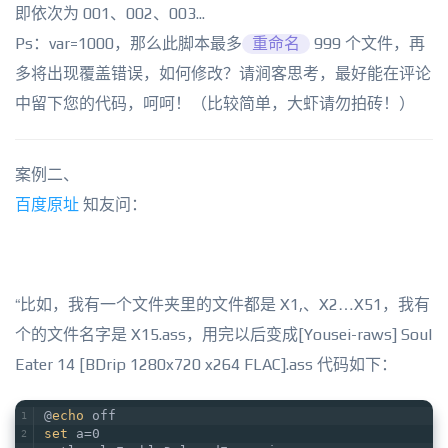
即依次为 001、002、003...
Ps：var=1000，那么此脚本最多
重命名
999 个文件，再
多将出现覆盖错误，如何修改？请涧客思考，最好能在评论
中留下您的代码，呵呵！（比较简单，大虾请勿拍砖！）
案例二、
百度原址
知友问：
“比如，我有一个文件夹里的文件都是 X1,、X2…X51，我有
个的文件名字是 X15.ass，用完以后变成[Yousei-raws] Soul
Eater 14 [BDrip 1280x720 x264 FLAC].ass 代码如下：
@
echo
 off   
set
 a=0   