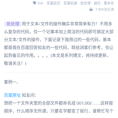
bat
·
变量延迟
·
变量拓展
·
批处理
·
遍历
·
重命名
1384次已读
批处理
用于文本/文件的操作确实非常简单有力！不用多
么复杂的代码，仅一个记事本加上简洁的代码即可搞定大部
分文本/文件的操作，下面记录下我用过的一些代码，基本
都是我在百度回答知友的一些代码，既给涧客们参考，也让
起到备忘的作用。。。。(本文是系列博文，将持续更新，
敬请关注！)
案例一、
百度原址
知友问：
想把一个文件夹里的全部文件都命名成 001,002……这样按
顺序，什么顺序无所谓，只要名字都变了就行，谁帮忙写个