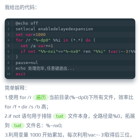
我给出的代码：
@echo off    
setlocal enabledelayedexpansion     
set
var
=
1000
for
 /r 
"%~dp0"
 %%i 
in
 (*.*) 
do
 (     
set
 /a 
var
+=
1
if
not
"%%~nxi"
==
"%~nx0"
 ren 
"%%i"
 !
var
:~
-3
!%%~
)    
pause>nul   
echo 处理完毕,任意键退出...   
exit
简单解释：
1.使用 for /r
遍历
当前目录(%~dp0)下所有文件，效率比
for /f + dir /s /b 高；
2.if not 语句用于排除
bat
文件本身，全路径是%0，拓展
到
bat
文件名：%~nx0;
3.利用变量 1000 开始累加，每次利用!var:~-3!取得后三位，