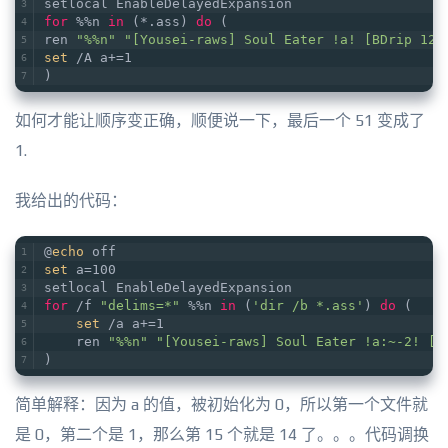
setlocal EnableDelayedExpansion   
for
 %%n 
in
 (*.ass) 
do
 (   
ren 
"%%n"
"[Yousei-raws] Soul Eater !a! [BDrip 128
set
 /A a+=1   
)
如何才能让顺序变正确，顺便说一下，最后一个 51 变成了
1.
我给出的代码：
@
echo
 off     
set
 a=100    
setlocal EnableDelayedExpansion     
for
 /f 
"delims=*"
 %%n 
in
 (
'dir /b *.ass'
) 
do
 (    
set
 /a a+=1    
    ren 
"%%n"
"[Yousei-raws] Soul Eater !a:~-2! [B
)
简单解释：因为 a 的值，被初始化为 0，所以第一个文件就
是 0，第二个是 1，那么第 15 个就是 14 了。。。代码调换