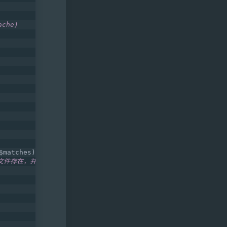
che)
$matches)){      
存文件存在，并且没有过期，就把它读出来。