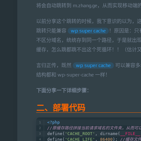
将会自动跳转到 m.zhang.ge，从而实现移动
以前分享这个跳转的时候，我下意识的以为，这种跳转
跳转只能兼容
wp super cache
！原因是：只
不区分域名，统统存到同一个路径，于是就出现
缓存，怎么跳都跳不出这个死循环！！（估计
言归正传，既然
wp super cache
可以兼容多
结构都和 wp-super-cache 一样！
下面分享一下详细步骤：
二、部署代码
<?php
//原缓存路径拼接当前请求域名的文件夹，从而可以区分 
define(
'CACHE_ROOT'
, dirname(
__FILE__
define(
'CACHE_LIFE'
, 
86400
); 
//缓存文