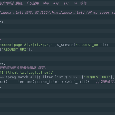
存文件的扩展名，千万别用 .php .asp .jsp .pl 等等
ex.html】缓存，如【1234.html/index.html】(同 wp super ca
X;
：
omment|page|#|\?|:).*$/'
,
''
,$_SERVER[
'REQUEST_URI'
]);
[
'REQUEST_URI'
];
me;    
，若要添加更多请用分隔符|隔开：
404|%|xml|txt|tag|author)/'
;
&& !preg_match_all($Filter_list,$_SERVER[
'REQUEST_URI'
],
me() - filemtime($cache_file) < CACHE_LIFE){   
//如果缓
;