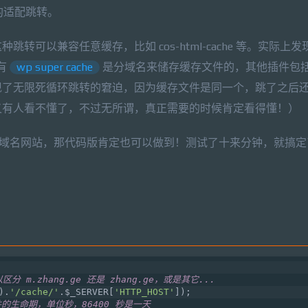
端的适配跳转。
可以兼容任意缓存，比如 cos-html-cache 等。实际上
有
wp super cache
是分域名来储存缓存文件的，其他插件包
了无限死循环跳转的窘迫，因为缓存文件是同一个，跳了之后还是
又有人看不懂了，不过无所谓，真正需要的时候肯定看得懂！）
域名网站，那代码版肯定也可以做到！测试了十来分钟，就搞定
m.zhang.ge 还是 zhang.ge，或是其它...
).
'/cache/'
.$_SERVER[
'HTTP_HOST'
]);
件的生命期，单位秒，86400 秒是一天