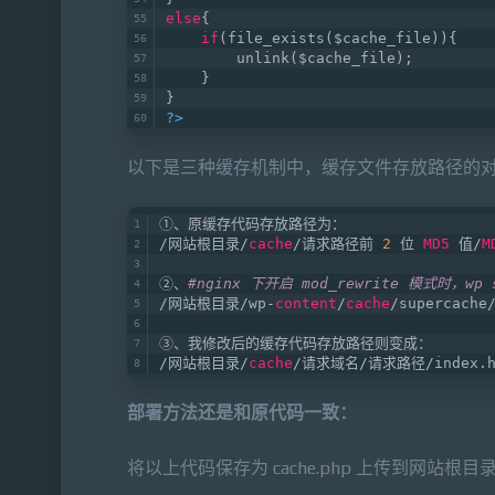
else
{
if
(file_exists($cache_file)){    
        unlink($cache_file);         
    }
}
?>
以下是三种缓存机制中，缓存文件存放路径的
①、原缓存代码存放路径为：
/网站根目录/
cache
/请求路径前 
2
 位 
MD5
 值/
M
②、
#nginx 下开启 mod_rewrite 模式时，wp
/网站根目录/wp-
content
/
cache
/supercach
③、我修改后的缓存代码存放路径则变成：
/网站根目录/
cache
/请求域名/请求路径/index.h
部署方法还是和原代码一致：
将以上代码保存为 cache.php 上传到网站根目