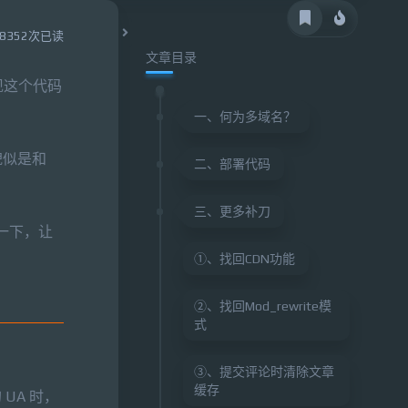
8352次已读
文章目录
现这个代码
一、何为多域名？
貌似是和
二、部署代码
三、更多补刀
一下，让
①、找回CDN功能
②、找回Mod_rewrite模
式
③、提交评论时清除文章
缓存
 UA 时，