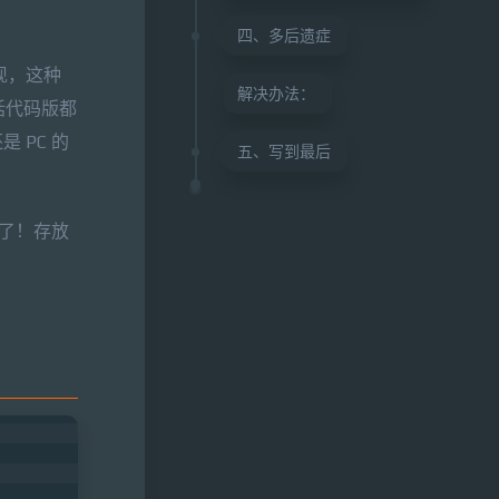
四、多后遗症
发现，这种
解决办法：
括代码版都
 PC 的
五、写到最后
了！存放