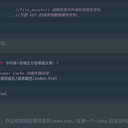
       
//file_exists() 函数检查文件或目录是否存在。
       
//不是 GET 的请求就删除缓存文件。
对比：
D5
 字符串(很难区分是哪篇文章！)
 super cache 的缓存路径是：
e/请求域名/请求路径/index.html
tml
录，然后修改网站根目录的 index.php，在第一个<?php 后添加