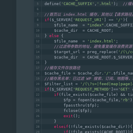
define(
'CACHE_SUFFIX'
,
'.html'
);  
//缓
//首页以 index.html 缓存，其他以【请求路径/ind
if
($_SERVER[
'REQUEST_URI'
] == 
'/'
){
    $file_name  = 
"index"
.CACHE_SUFFI
    $cache_dir  = CACHE_ROOT;
} 
else
 {
    $file_name  = 
'index.html'
;
//过滤带参数的地址，避免重复缓存浪费资源
    $target_url = preg_replace(
'/(\/c
    $cache_dir  = CACHE_ROOT.$_SERVER
}
//缓存文件存放路径
$cache_file = $cache_dir.
'/'
.$file_na
//缓存黑名单：已过滤 WP 搜索、订阅、地图等
$Filter_list = 
'/(\?s=|feed|map|page|
if
($_SERVER[
'REQUEST_METHOD'
]==
'GET'
 
if
(file_exists($cache_file) && ti
        $fp = fopen($cache_file,
'rb'
)
        fpassthru($fp);
        fclose($fp);
exit
();
    }
elseif
(!file_exists($cache_dir)){
if
(!file_exists(CACHE_ROOT)){