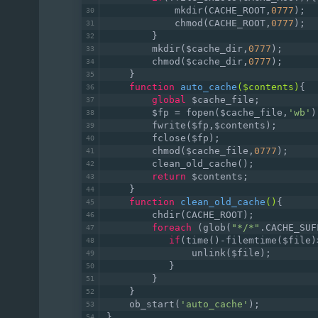
            mkdir(CACHE_ROOT,
0777
);
            chmod(CACHE_ROOT,
0777
);
        }
        mkdir($cache_dir,
0777
);
        chmod($cache_dir,
0777
);
    }
function
auto_cache
($contents)
{  
global
 $cache_file;
        $fp = fopen($cache_file,
'wb'
)
        fwrite($fp,$contents);
        fclose($fp);
        chmod($cache_file,
0777
);
        clean_old_cache();           
return
 $contents;
    }
function
clean_old_cache
()
{
        chdir(CACHE_ROOT);
foreach
 (glob(
"*/*"
.CACHE_SUF
if
(time()-filemtime($file)
               unlink($file);
           }
        }
    }
    ob_start(
'auto_cache'
);          
}