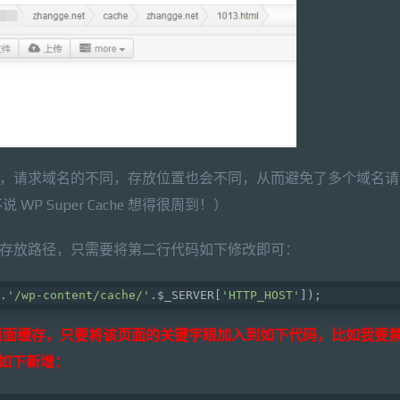
的存放路径，请求域名的不同，存放位置也会不同，从而避免了多个域名
 Super Cache 想得很周到！）
e 一样的存放路径，只需要将第二行代码如下修改即可：
.
'/wp-content/cache/'
.$_SERVER[
'HTTP_HOST'
]);
页面缓存，只要将该页面的关键字眼加入到如下代码，比如我要
，那么如下新增：