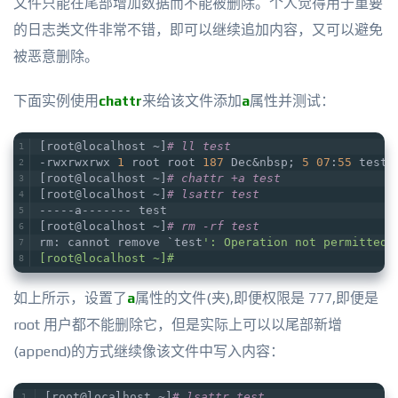
文件只能在尾部增加数据而不能被删除。个人觉得用于重要
的日志类文件非常不错，即可以继续追加内容，又可以避免
被恶意删除。
下面实例使用
chattr
来给该文件添加
a
属性并测试：
[root@localhost ~]
# ll test   
-rwxrwxrwx 
1
 root root 
187
 Dec&nbsp; 
5
07
:
55
 test 
[root@localhost ~]
# chattr +a test   
[root@localhost ~]
# lsattr test   
-----a------- test   
[root@localhost ~]
# rm -rf test   
rm: cannot remove `
test
': Operation not permitted 
[root@localhost ~]#
如上所示，设置了
a
属性的文件(夹),即便权限是 777,即便是
root 用户都不能删除它，但是实际上可以以尾部新增
(append)的方式继续像该文件中写入内容：
[root@localhost ~]
# lsattr test   