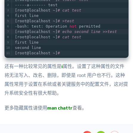
-----a------- test   
[root@localhost ~]
# cat test   
first line   
[root@localhost ~]
# >test   
-bash: test: Operation 
not
 permitted   
[root@localhost ~]
# echo second line >>test   
[root@localhost ~]
# cat test   
first line   
second line   
[root@localhost ~]
#
还有一种比较常见的属性是
i
属性。设置了这种属性的文件
将无法写入、改名、删除，即使是 root 用户也不行。这种
属性常用于设置在系统或者关键服务中的配置文件，这对提
升系统安全性有很大帮助。
更多隐藏属性请使用
man chattr
查看。