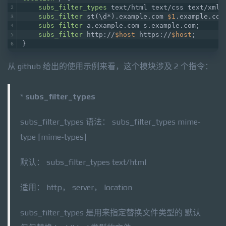
subs_filter_types
 text/html text/css text/xml;
subs_filter
 st(\d*).example.com 
$1
.example.com
subs_filter
 a.example.com s.example.com;
subs_filter
 http://
$host
 https://
$host
;
}
从 github 给出的使用示例来看，这个模块涉及 2 个指令：
*
subs_filter_types
subs_filter_types 语法： subs_filter_types mime-
type [mime-types]
默认： subs_filter_types text/html
适用： http， server， location
subs_filter_types 是用来指定替换文件类型的 默认