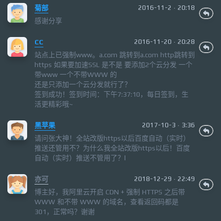
菊部
2016-11-2 · 20:18
感谢分享
CC
2016-11-20 · 20:28
站点上已强制www。a.com 跳转到a.com http跳转到
https 如果要加速SSL 是不是 要添加2个云分发 一个
带www 一个不带WWW 的
还是只添加一个云分发就行了？
签到成功！签到时间：下午7:37:10，每日签到，生
活更精彩哦~
黑苹果
2017-10-3 · 3:36
请问张大神！全站改版https以后百度自动（实时）
推送还管用不？为什么我全站改版https以后！百度
自动（实时）推送不管用了？l
亦可
2018-12-29 · 22:49
博主好，我阿里云开启 CDN + 强制 HTTPS 之后带
WWW 和不带 WWW 的域名，查看返回码都是
301，正常吗？谢谢