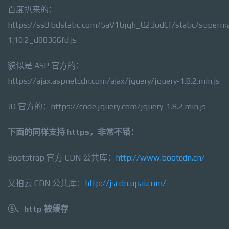
百度扒来的：
https://ss0.bdstatic.com/5aV1bjqh_Q23odCf/static/superma
1.10.2_d88366fd.js
貌似是 ASP 官方的：
https://ajax.aspnetcdn.com/ajax/jquery/jquery-1.8.2.min.js
JQ 官方的：https://code.jquery.com/jquery-1.8.2.min.js
下面的同样支持 https，非常不错：
Bootstrap 官方 CDN 公共库：
http://www.bootcdn.cn/
又拍云 CDN 公共库：
http://jscdn.upai.com/
⑤、http 被缓存