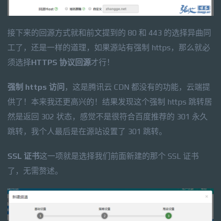
接下来的回源方式就和前文提到的 80 和 443 的选择异曲同
工了，还是一样的道理，如果源站有强制 https，那么就必
须选择
HTTPS 协议回源
才行！
强制 https 访问
，这是腾讯云 CDN 都没有的功能，云端提
供了！本来我还更高兴的！结果发现这个强制 https 跳转居
然是返回 302 状态，感觉不是很符合百度推荐的 301 永久
跳转，我个人最后是在源站设置了 301 跳转。
SSL 证书
这一项就是选择我们前面新建的那个 SSL 证书
了，无需赘述。