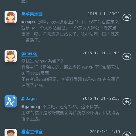
脸。
黑苹果乐园
2016-1-1 · 20:32
是啊，吹牛逼跟上好几个，现在对百度定义
@
Jager
就是TM一个大网站而已，一个这么大得公司做这点
事情，哎，净忽悠这些站长了，啥办法啊，国内就这
一条路子。
gamexg
2015-12-31 · 21:05
测试过 winXP 系统吗？
看楼主证书是独立的，那么应该 winXP 下全IE都无法
访问https页面。
正在考虑sni的问题，查资料发现12月winXP占有率还
达到了34%...
Jager
2015-12-31 · 22:35
不会吧，还有34%，这不科学。
@
gamexg
用XP的估计是政府或国企等传统办公环境，和我博客
撘不上边。
猫客工作室
2016-1-1 · 1:10