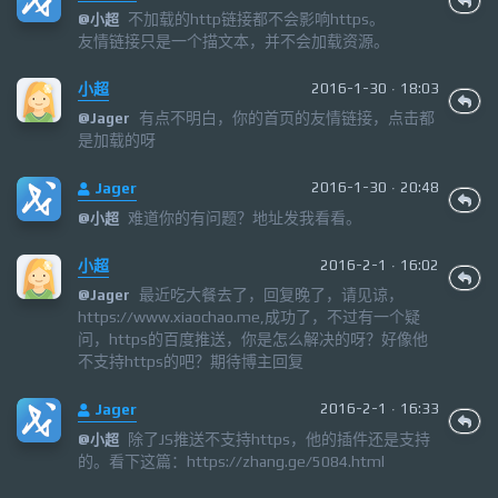
不加载的http链接都不会影响https。
@
小超
友情链接只是一个描文本，并不会加载资源。
小超
2016-1-30 · 18:03
有点不明白，你的首页的友情链接，点击都
@
Jager
是加载的呀
Jager
2016-1-30 · 20:48
难道你的有问题？地址发我看看。
@
小超
小超
2016-2-1 · 16:02
最近吃大餐去了，回复晚了，请见谅，
@
Jager
https://www.xiaochao.me,成功了，不过有一个疑
问，https的百度推送，你是怎么解决的呀？好像他
不支持https的吧？期待博主回复
Jager
2016-2-1 · 16:33
除了JS推送不支持https，他的插件还是支持
@
小超
的。看下这篇：https://zhang.ge/5084.html