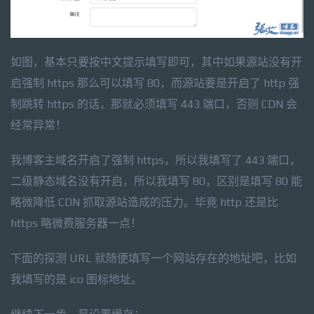
如图，基本只要按中文提示填写即可，其中如果源站没有开
启强制 https 那么可以填写 80，而源站要是开启了 http 强
制跳转 https 的话，那就必须填写 443 端口，否则 CDN 会
经常异常！
我博客主域名开启了强制 https，所以我填写了 443 端口，
二级静态域名没有开启，所以我填写 80，区别是填写 80 能
略微降低 CDN 抓取源站造成的压力。毕竟 http 还是比
https 略微费服务器一点！
下面的探测 URL 就随便填写一个网站存在的地址吧，比如
我填写的是 ico 图标地址。