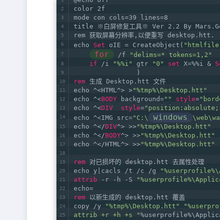
color 2f   
mode con cols=39 lines=8   
title ※白屏修复工具※ Ver 2.2 By Mars.G
rem 获取屏幕分辨率,以便重写 desktop.htt. 
echo 
Set
 oIE = CreateObject(
"htmlfile
for
 /f 
"delims=* tokens=1,2"
  
if
 /i 
"%%i"
 gtr 
"0"
set
 X=%%i & 
S
                )   
rem
 生成 Desktop.htt 文件   
echo ^<HTML^> >
"%tmp%\Desktop.htt"
echo ^<
BODY
 background=
""
style
=
"bord
echo ^<
DIV
style
=
"position:absolute;
windows
echo ^<IMG src=
"C:\
\web\wa
echo ^</
DIV
^> >>
"%tmp%\Desktop.htt"
echo ^</
BODY
^> >>
"%tmp%\Desktop.htt"
echo ^</HTML^> >>
"%tmp%\Desktop.htt"
rem
 对已损坏的 desktop.htt 去属性处理   
echo y|cacls /t /c /g 
"%userprofile%\
attrib
 -r -h -S 
"%userprofile%\Applic
echo=   
rem
 以新生成的 desktop.htt 覆盖   
copy /y 
"%tmp%\Desktop.htt"
"%userpro
attrib +r +h +s "
%userprofile%\Applic