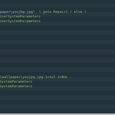
paper\youjbg.jpg
"  ( goto Repair2 ) else (   
UserSystemParameters   
UserSystemParameters   
\wallpaper\youjpg.jpg 1>nul 2>NUL   
SystemParameters   
SystemParameters   