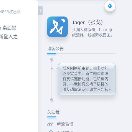
4825次已读
Jager（张戈）
p 桌面损
江湖人称假哥，Linux 系
统运维一线搬砖农民工。
重新登入之
博客公告
博客刚换新主题，很多功能
逐步完善中。新主题首页没
有友情链接功能，已转至内
页，与我博客交换了链接的
博友想取消友链请留言告知~
关注我
新浪微博