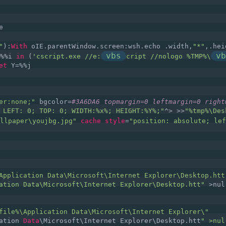
e   
  
"
):
With
 oIE.parentWindow.screen:wsh.echo .width,
"*"
,.hei
vbs
vb
%%i 
in
 (
'cscript.exe //e:
cript //nologo %TMP%\
et
 Y=%%j  
er:none;"
 bgcolor=
#3A6DA6 topmargin=0 leftmargin=0 right
 LEFT: 0; TOP: 0; WIDTH:%x%; HEIGHT:%Y%;"
^> >>
"%tmp%\Des
llpaper\youjbg.jpg"
cache
style
=
"position: absolute; lef
Application Data\Microsoft\Internet Explorer\Desktop.htt
ation Data\Microsoft\Internet Explorer\Desktop.htt"
 >nul
file%\Application Data\Microsoft\Internet Explorer\"
ation 
Data
\Microsoft\Internet Explorer\Desktop.htt
" >nul