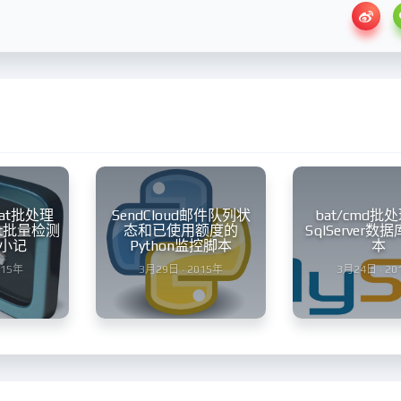
bat批处理
SendCloud邮件队列状
bat/cmd批
et批量检测
态和已使用额度的
SqlServer
小记
Python监控脚本
本
015年
3月29日 · 2015年
3月24日 · 20