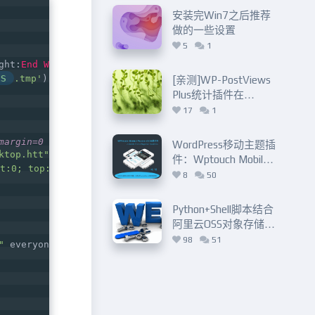
安装完Win7之后推荐
做的一些设置
5
1
vbs
ght:
End
With
>
"%TMP%\
.tmp"
s
.tmp'
) 
do
 (   
[亲测]WP-PostViews
Plus统计插件在
TwentyTen主题下的
17
1
使用
margin=0 bottommargin=0^> >>"%tmp%\Desktop.htt"   
WordPress移动主题插
ktop.htt"
件：Wptouch Mobile
t:0; top:0; width: 100%%; height: 100%%;"
^> >>
"%tmp%\Des
Plugin v3.34汉化版
8
50
Python+Shell脚本结合
阿里云OSS对象存储定
时远程备份网站
98
51
"
 everyone:f   
   
  