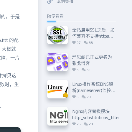
友情链接
到的，于是
随便看看
全站启用SSL之后，如
何兼容不支持https抓
htt 的配
取的搜索引擎？
27
38
，大概就
玛思阁已正式更名为
面故障，一片
张戈博客
5
51
并拷贝这
失败时，生
Linux操作系统DNS解
析(nameserver)监控脚
本
6
20
个
Nginx内容替换模块
http_substitutions_filter_mod
及实用案例分享
25
28