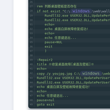
rem 判断桌面壁紙是否存在  
windows
if not exist "
C:\
\web\wall
    Rundll32.exe USER32.DLL,UpdatePer
    Rundll32.exe USER32.DLL,UpdatePer
    echo=   
    echo 桌面白屏故障修复成功!    
    echo=   
    echo 任意键退出...   
    pause>NUL   
    exit  
    )   
:Repair2   
title ※修复桌面故障[桌面及壁紙]※   
echo=   
windows
copy /y youjpg.jpg C:\
\web
Rundll32.exe USER32.DLL,UpdatePerUser
Rundll32.exe USER32.DLL,UpdatePerUser
echo 桌面白屏及壁紙故障修复成功！   
echo=   
echo 任意键退出...   
pause>nul   
goto exit