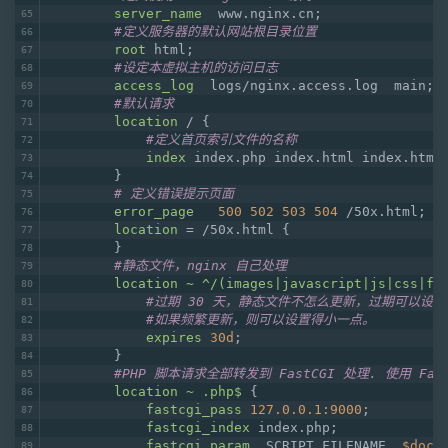
server_name
  www.nginx.cn;
#定义服务器的默认网站根目录位置
root
 html;
#设定本虚拟主机的访问日志
access_log
  logs/nginx.access.log  main;
#默认请求
location
 / {
#定义首页索引文件的名称
index
 index.php index.html index.htm;
        }
# 定义错误提示页面
error_page
500
502
503
504
 /50x.html;
location
 = /50x.html {
        }
#静态文件，nginx 自己处理
location
~ ^/(images|javascript|js|css|fl
#过期 30 天，静态文件不怎么更新，过期可以设
#如果频繁更新，则可以设置得小一点。
expires
30d
;
        }
#PHP 脚本请求全部转发到 FastCGI 处理. 使用 Fas
location
~ .php$
 {
fastcgi_pass
127.0.0.1:9000
;
fastcgi_index
 index.php;
fastcgi_param
  SCRIPT_FILENAME  
$docu