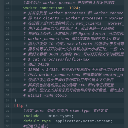
#单个后台 worker process 进程的最大并发链接数    
worker_connections
1024
;
# 并发总数是 worker_processes 和 worker_connect
# 即 max_clients = worker_processes * worker_c
# 在设置了反向代理的情况下，max_clients = worker_proc
# 为什么上面反向代理要除以 4，应该说是一个经验值
# 根据以上条件，正常情况下的 Nginx Server 可以应付的最
# worker_connections 值的设置跟物理内存大小有关
# 因为并发受 IO 约束，max_clients 的值须小于系统
# 而系统可以打开的最大文件数和内存大小成正比，一般 1GB
# 我们来看看 360M 内存的 VPS 可以打开的文件句柄数是
# $ cat /proc/sys/fs/file-max
# 输出 34336
# 32000 < 34336，即并发连接总数小于系统可以打开
# 所以，worker_connections 的值需根据 worke
# 使得并发总数小于操作系统可以打开的最大文件数目
# 其实质也就是根据主机的物理 CPU 和内存进行配置
# 当然，理论上的并发总数可能会和实际有所偏差，因为主机
# ulimit -SHn 65535
}
http
 {
#设定 mime 类型,类型由 mime.type 文件定义
include
    mime.types;
default_type
  application/octet-stream;
#设定日志格式