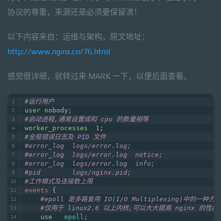
协议的尊重，来源还是必须要保留滴！
以下内容来自：运维与架构，原文地址：
http://www.nginx.cn/76.html
感觉很详细，就转过来 MARK 一下，以便后面查看。
#运行用户
user
 nobody;
#启动进程,通常设置成和 cpu 的数量相等
worker_processes
1
;
#全局错误日志及 PID 文件
#error_log  logs/error.log;
#error_log  logs/error.log  notice;
#error_log  logs/error.log  info;
#pid        logs/nginx.pid;
#工作模式及连接数上限
events
 {
#epoll 是多路复用 IO(I/O Multiplexing)中的一种方式
#仅用于 linux2.6 以上内核,可以大大提高 nginx 的性能
use
epoll
;