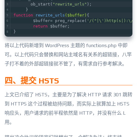
       ob_start(
"rewrite_urls"
);
     }
function
rewrite_urls
($buffer)
{
	$buffer= preg_replace(
'/("|\')http(s|):\/\
return
 $buffer;
}
将以上代码新增到 WordPress 主题的 functions.php 中即
可。以上代码只会替换和网站主域名有关系的超链接，八竿
子打不着的外部超链接就不管了，有需求自行参考解决。
四、提交 HSTS
上文已介绍了 HSTS，主要是为了解决 HTTP 请求 301 跳转
到 HTTPS 这个过程被劫持问题，而实际上就算加上 HSTS
响应头，用户请求的前半程依然是 HTTP，并没有什么 L
用。