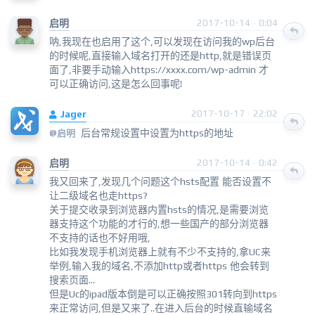
启明
2017-10-14 · 0:04
呐,我现在也启用了这个,可以发现在访问我的wp后台
的时候呢,直接输入域名打开的还是http,就是错误页
面了,非要手动输入https://xxxx.com/wp-admin 才
可以正确访问,这是怎么回事呢!
Jager
2017-10-17 · 22:02
后台常规设置中设置为https的地址
@启明
启明
2017-10-14 · 0:42
我又回来了,发现几个问题这个hsts配置 能否设置不
让二级域名也走https?
关于提交收录到浏览器内置hsts的情况,是需要浏览
器支持这个功能的才行的,想一些国产的部分浏览器
不支持的话也不好用哦,
比如我发现手机浏览器上就有不少不支持的,拿UC来
举例,输入我的域名,不添加http或者https 他会转到
搜索页面...
但是Uc的ipad版本倒是可以正确按照301转向到https
来正常访问,但是又来了..在进入后台的时候直输域名