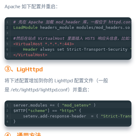
Apache 如下配置并重启：
# 先在 Apache 加载 mod_header 库，一般位于 httpd.con
LoadModule
 headers_module modules/mod_headers.so
#然后在站点 VirtualHost 里面插入 HSTS 响应头信息，比如：
<VirtualHost *.*.*.*:443>
Header
 always set Strict-Transport-Security 
"m
</VirtualHost>
③、LigHttpd
将下述配置增加到你的 Lighttpd 配置文件（一般
是 /etc/lighttpd/lighttpd.conf）并重启：
server.modules += ( 
"mod_setenv"
 )
$HTTP[
"scheme"
] == 
"https"
 {
    setenv.add-response-header  = ( 
"Strict-Transp
}
④、通用方法