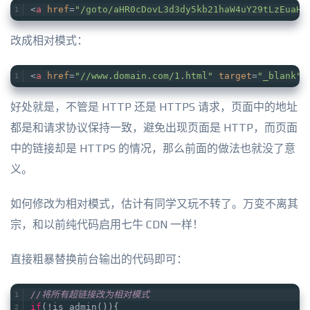
<
a
href
=
"/goto/aHR0cDovL3d3dy5kb21haW4uY29tLzEuaHR
改成相对模式：
<
a
href
=
"//www.domain.com/1.html"
target
=
"_blank"
>
好处就是，不管是 HTTP 还是 HTTPS 请求，页面中的地址
都是和请求协议保持一致，避免出现页面是 HTTP，而页面
中的链接却是 HTTPS 的情况，那么前面的做法也就没了意
义。
如何修改为相对模式，估计有同学又玩不转了。万变不离其
宗，和以前纯代码启用七牛 CDN 一样！
直接粗暴替换前台输出的代码即可：
//将所有超链接改为相对模式
if
(!is_admin()){