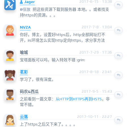
Jager
2017-6-15 · 13:38
把这些资源下载到服务器 本地。。或者找支
@
狂放
持https的资源。。。
NVZA
2017-7-8 · 13:04
你好。博主，设置好https后，http全部网址打不
开，iis环境怎么实现http定向https，求分享方法
喻城
2017-7-29 · 17:36
宝塔面板可以吗，输入特效不错 :grin:
茗彩
2017-8-18 · 23:41
学习了，很有深度。
码农&西瓜
2017-9-5 · 15:43
之前看到一篇文章：
从HTTP到HTTPS再到HSTS
，非
常不错。
云落
2017-10-11 · 22:27
上了https之后又下来了。。。。