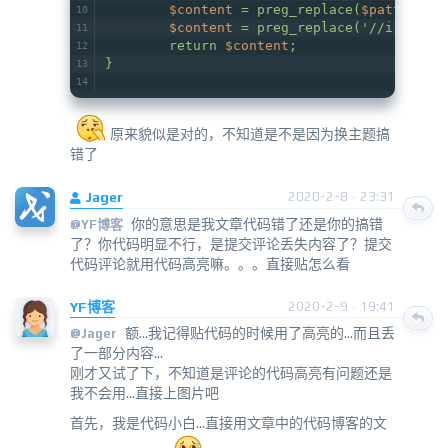
$content
 = preg_replace(
$pattern1
,
$content
 = preg_replace('//i', '',
        return 
$content
;
}
原来貌似是对的，不知道是不是因为换主题搞
错了
Jager
2020-2-8 · 23:31
你的意思是我文章代码错了还是你的搞错
@
YF博客
了？你代码明显不行，是提交评论丢失内容了？提交
代码评论就用代码高亮嘛。。。直接贴怎么看
YF博客
2020-2-9 · 19:41
额...我记得贴代码的时候用了高亮的...而且丢
@
Jager
了一部分内容...
刚才又试了下，不知道是评论的代码高亮有问题还是
我不会用...直接上图片吧
首先，我是代码小白...直接用文章中的代码博客的文