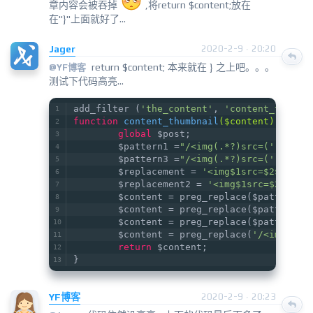
章内容会被吞掉
,将return $content;放在
在"}"上面就好了...
Jager
2020-2-9 · 20:20
return $content; 本来就在 } 之上吧。。。
@
YF博客
测试下代码高亮...
add_filter (
'the_content'
, 
'content_thumbn
function
content_thumbnail
($content)
{
global
 $post;
        $pattern1 =
"/<img(.*?)src=('|\")(.
        $pattern3 =
"/<img(.*?)src=('|\")(.
        $replacement = 
'<img$1src=$2$3.$5$
        $replacement2 = 
'<img$1src=$2$3.$4
        $content = preg_replace($pattern2,
        $content = preg_replace($pattern3,
        $content = preg_replace($pattern1,
        $content = preg_replace(
'/<img(.*?
return
 $content;
}
YF博客
2020-2-9 · 20:23