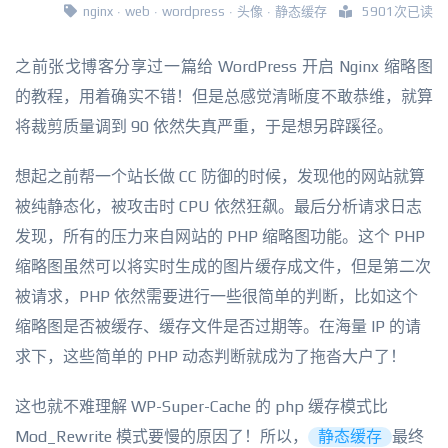
nginx
·
web
·
wordpress
·
头像
·
静态缓存
5901次已读
之前张戈博客分享过一篇给 WordPress 开启 Nginx 缩略图
的教程，用着确实不错！但是总感觉清晰度不敢恭维，就算
将裁剪质量调到 90 依然失真严重，于是想另辟蹊径。
想起之前帮一个站长做 CC 防御的时候，发现他的网站就算
被纯静态化，被攻击时 CPU 依然狂飙。最后分析请求日志
发现，所有的压力来自网站的 PHP 缩略图功能。这个 PHP
缩略图虽然可以将实时生成的图片缓存成文件，但是第二次
被请求，PHP 依然需要进行一些很简单的判断，比如这个
缩略图是否被缓存、缓存文件是否过期等。在海量 IP 的请
求下，这些简单的 PHP 动态判断就成为了拖沓大户了！
这也就不难理解 WP-Super-Cache 的 php 缓存模式比
Mod_Rewrite 模式要慢的原因了！所以，
静态缓存
最终