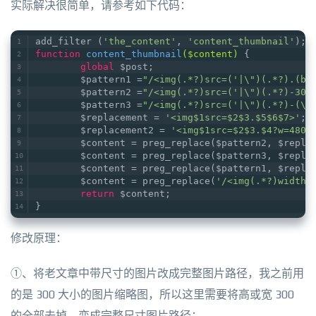
实际解决很简单，请参考如下代码：
add_filter (
'the_content'
, 
'content_thumbnail'
);
function
content_thumbnail
($content)
{
global
 $post;
        $pattern1 =
"/<img(.*?)src=('|\")(.*?).(bm
        $pattern2 =
"/<img(.*?)src=('|\")(.*?)-300
        $pattern3 =
"/<img(.*?)src=('|\")(.*?)-(\d
        $replacement = 
'<img$1src=$2$3.$5$6$7>'
;
        $replacement2 = 
'<img$1src=$2$3.$4?w=480$
        $content = preg_replace($pattern2, $repla
        $content = preg_replace($pattern3, $repla
        $content = preg_replace($pattern1, $repla
        $content = preg_replace(
'/<img(.*?)width=
return
 $content;
}
修改原理：
①、将老文章中带尺寸的图片改成完整图片路径，我之前用
的是 300 大小的图片缩略图，所以这里需要将高或宽 300
的全部去掉，变成完整尺寸图片路径；