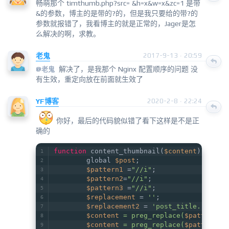
畅萌那个 timthumb.php?src= &h=x&w=x&zc=1 是带
&的参数，博主的是带的?的，但是我只要给的带?的
参数就报错了，我看博主的就是正常的，Jager是怎
么解决的啊，求教。
老鬼
2017-9-13 · 20:59
解决了，是我那个 Nginx 配置顺序的问题 没
@
老鬼
有生效，重定向放在前面就生效了
YF博客
2020-2-8 · 22:24
你好，最后的代码貌似错了看下这样是不是正
确的
function
 content_thumbnail(
$content
) {
        global 
$post
;
$pattern1
 =
"//i"
;
$pattern2
=
"//i"
;
$pattern3
 =
"//i"
;
$replacement
 = 
''
;
$replacement2
 = 
'post_title.'
" til
$content
 = preg_replace(
$pattern2
,
$content
 = preg_replace(
$pattern3
,