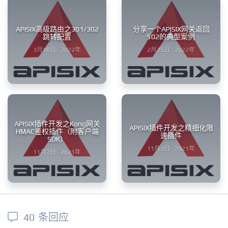
APISIX高级路由之301/302
分享一个APISIX网关返回
跳转配置
502的典型案例
3月18日 · 2022年
2月25日 · 2022年
APISIX插件开发之Kong网关
APISIX插件开发之精细化限
HMAC鉴权插件（附客户端
速插件
SDK）
11月3日 · 2021年
11月7日 · 2021年
40 条回应