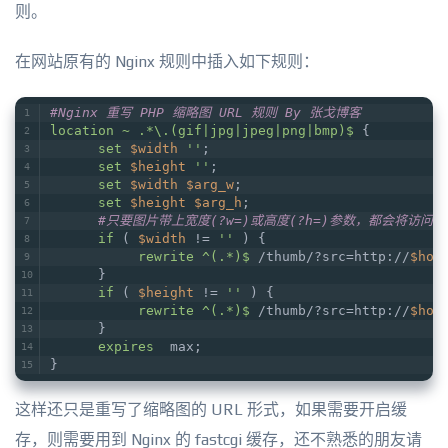
则。
在网站原有的 Nginx 规则中插入如下规则：
#Nginx 重写 PHP 缩略图 URL 规则 By 张戈博客
location
~ .*\.(gif|jpg|jpeg|png|bmp)$
 {
set
$width
''
;
set
$height
''
;
set
$width
$arg_w
;
set
$height
$arg_h
;
#只要图片带上宽度(?w=)或高度(?h=)参数，都会将访问重写
if
 ( 
$width
 != 
''
 ) {
rewrite
 ^(.*)$
 /thumb/?src=http://
$hos
      }
if
 ( 
$height
 != 
''
 ) {
rewrite
 ^(.*)$
 /thumb/?src=http://
$hos
      }
expires
  max;
}
这样还只是重写了缩略图的 URL 形式，如果需要开启缓
存，则需要用到 Nginx 的 fastcgi 缓存，还不熟悉的朋友请