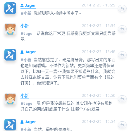
Jager
2014-2-25 · 15:25
我赶脚是从指缝中溜走了~
@
小新
小新
2014-2-25 · 15:34
话说你这正常更 我感觉我更新文章只能靠感
@
Jager
觉。。
Jager
2014-2-25 · 15:46
当然靠感觉了，硬是挤牙膏，那写出来的东西
@
小新
也是如同嚼蜡。不过作为新站，更新频率还是得保证
以下，比如一天一篇~~我如果不知道些什么，我就会
去转载点好文章，你看下我也叫菜单里面有个【我的
订阅】，你就知道了。
小新
2014-2-25 · 15:50
嗯 但是我没想转载的 其实现在也没有规划
@
Jager
好自己的网站到底属于什么 往哪个方向发展
Jager
2014-2-25 · 15:54
当然，最好的是原创。
@
小新