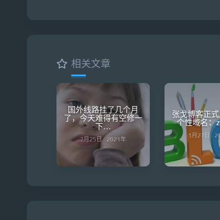
相关文章
国外线路挂了几个月
张戈博客正式
了，今天难得有空修一
个性域名：zha
下…
1月27日 · 
7月25日 · 2021年