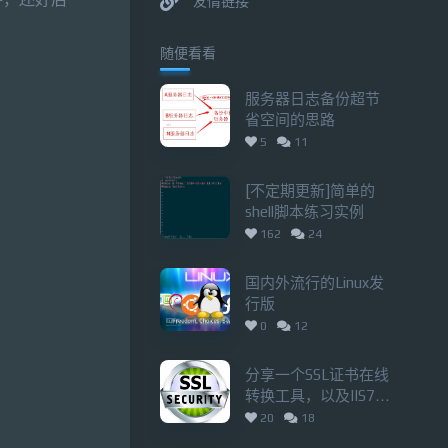
友情链接
随便看看
服务器日志备份超节
省空间的思路
5
11
[不定期更新]简单的
shell脚本练习实例
162
24
国内外流行的Linux发
行版
0
12
分享一个SSL证书在线
转换工具，以及IIS7环
境下开通https的方法
20
18