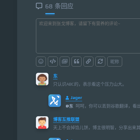
68 条回应
昵称
东
只认识ABC的，表示看这个压力山大。
Jager
呵呵，你可以丟到谷歌翻译，看出
@
东
博客互推联盟
天上不会掉馅儿饼，博主很明智，分享出来