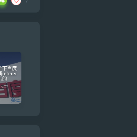
7
析下百度
ferer
示的
15年