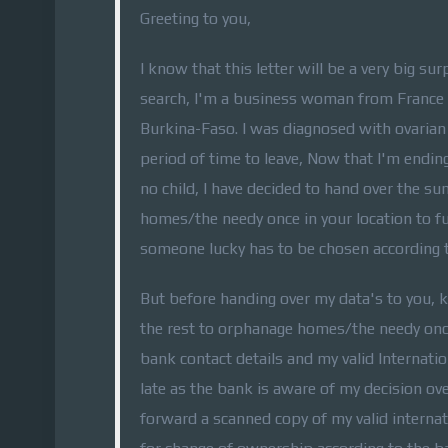
Greeting to you,
I know that this letter will be a very big s
search, I'm a business woman from France d
Burkina-Faso. I was diagnosed with ovarian 
period of time to leave, Now that I'm endin
no child, I have decided to hand over the s
homes/the needy once in your location to fu
someone lucky has to be chosen according to
But before handing over my data's to you, 
the rest to orphanage homes/the needy onc
bank contact details and my valid Internatio
late as the bank is aware of my decision ov
forward a scanned copy of my valid internati