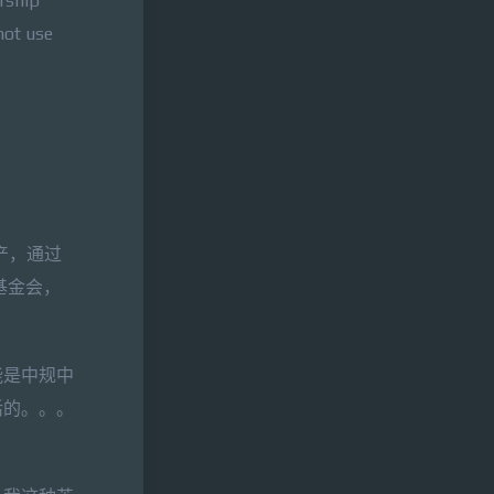
rship
not use
财产，通过
基金会，
能是中规中
活的。。。