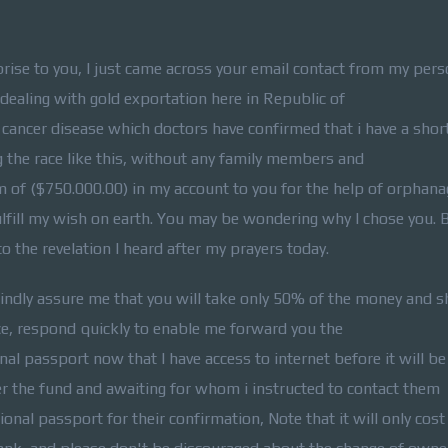
urprise to you, I just came across your email contact from my pers
ealing with gold exportation here in Republic of
cancer disease which doctors have confirmed that i have a shor
g the race like this, without any family members and
um of ($750.000.00) in my account to you for the help of orphana
lfill my wish on earth. You may be wondering why I chose you. 
 the revelation I heard after my prayers today.
kindly assure me that you will take only 50% of the money and s
e, respond quickly to enable me forward you the
nal passport now that I have access to internet before it will be
er the fund and awaiting for whom i instructed to contact them
onal passport for their confirmation, Note that it will only cost