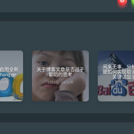
闲来无事，分
启用全新
关于博客文章是否过于
是如何实现取消re
ng.ge
絮叨的思考
关键词显
2019年
1月9日 · 2016年
9月19日 · 20