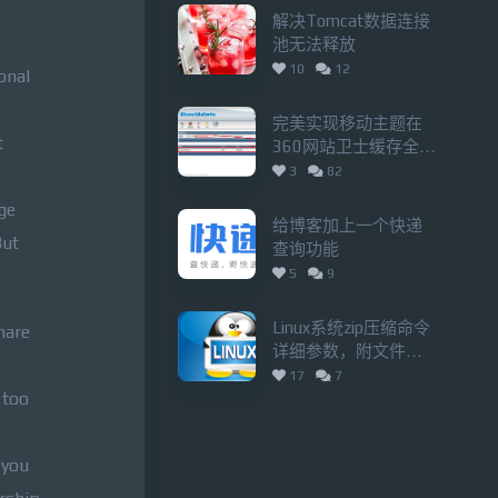
解决Tomcat数据连接
池无法释放
10
12
onal
完美实现移动主题在
t
360网站卫士缓存全开
情况下的切换
3
82
ge
给博客加上一个快递
But
查询功能
5
9
Linux系统zip压缩命令
hare
详细参数，附文件排
除选项的正确用法
17
7
 too
 you