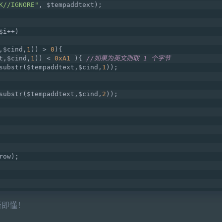
K//IGNORE"
, $tempaddtext);
$i++)
,$cind,
1
)) > 
0
){
t,$cind,
1
)) < 
0xA1
 ){ 
//如果为英文则取 1 个字节
substr($tempaddtext,$cind,
1
));
substr($tempaddtext,$cind,
2
));
row);
看即懂！