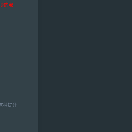
微博的窘
】这种提升