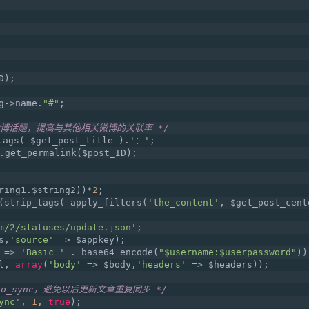
D);
g->name.
"#"
;
博话题，提高与其他相关微博的关联率 */
tags( $get_post_title ).
'：'
;
.get_permalink($post_ID);
ring1.$string2))*
2
;
(strip_tags( apply_filters(
'the_content'
, $get_post_cent
m/2/statuses/update.json'
;
s,
'source'
 => $appkey);
 => 
'Basic '
 . base64_encode(
"$username:$userpassword"
))
l, 
array
(
'body'
 => $body,
'headers'
 => $headers));
o_sync，避免以后更新文章重复同步 */
ync'
, 
1
, 
true
);