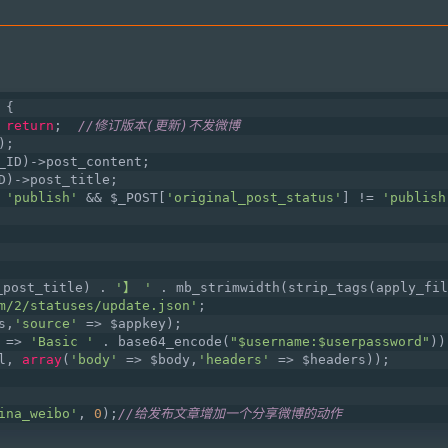
{
 
return
;  
//修订版本(更新)不发微博
);
_ID)->post_content;
D)->post_title;
 
'publish'
 && $_POST[
'original_post_status'
] != 
'publish
_post_title) . 
'】 '
 . mb_strimwidth(strip_tags(apply_fil
m/2/statuses/update.json'
;
s,
'source'
 => $appkey);
 => 
'Basic '
 . base64_encode(
"$username:$userpassword"
))
l, 
array
(
'body'
 => $body,
'headers'
 => $headers));
ina_weibo'
, 
0
);
//给发布文章增加一个分享微博的动作