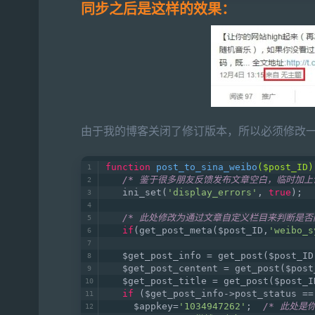
同步之后是这样的效果：
由于我的博客关闭了修订版本，所以必须修改
function
post_to_sina_weibo
($post_ID)
/* 鉴于很多朋友反馈发布文章空白，临时加
   ini_set(
'display_errors'
, 
true
);
/* 此处修改为通过文章自定义栏目来判断是否同
if
(get_post_meta($post_ID,
'weibo_s
   $get_post_info = get_post($post_ID
   $get_post_centent = get_post($post
   $get_post_title = get_post($post_I
if
 ($get_post_info->post_status ==
     $appkey=
'1034947262'
;  
/* 此处是