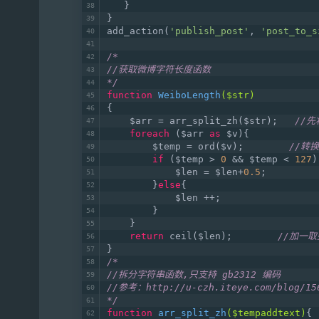
   }
}
add_action(
'publish_post'
, 
'post_to_s
/*
//获取微博字符长度函数 
*/
function
WeiboLength
($str)
{
    $arr = arr_split_zh($str);   
//
foreach
 ($arr 
as
 $v){
        $temp = ord($v);        
//转换
if
 ($temp > 
0
 && $temp < 
127
)
            $len = $len+
0.5
;
        }
else
{
            $len ++;
        }
    }
return
 ceil($len);        
//加一取
}
/*
//拆分字符串函数,只支持 gb2312 编码  
//参考：http://u-czh.iteye.com/blog/15
*/
function
arr_split_zh
($tempaddtext)
{