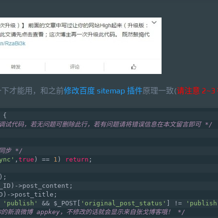
一下才能用，和之前
修改百度 sitemap 插件
原理一致(
请注意 2~3
{
上调试代码，若无问题可删除此行，若有问题请将错误信息在本文留言即可 */
步 */
ync'
,
true
) == 
1
) 
return
;
);
_ID)->post_content;
D)->post_title;
 
'publish'
 && $_POST[
'original_post_status'
] != 
'publish
你的新浪微博 appkey，不修改的话就会显示来自张戈博客哦！ */