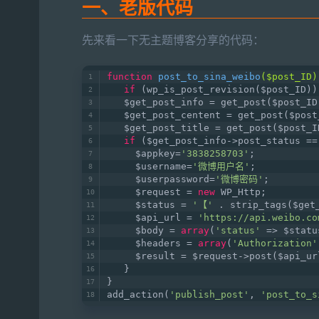
一、老版代码
先来看一下无主题博客分享的代码：
function
post_to_sina_weibo
($post_ID)
if
 (wp_is_post_revision($post_ID))
   $get_post_info = get_post($post_ID
   $get_post_centent = get_post($post
   $get_post_title = get_post($post_I
if
 ($get_post_info->post_status ==
     $appkey=
'3838258703'
;
     $username=
'微博用户名'
;
     $userpassword=
'微博密码'
;
     $request = 
new
 WP_Http;
     $status = 
'【'
 . strip_tags($get
     $api_url = 
'https://api.weibo.co
     $body = 
array
(
'status'
 => $statu
     $headers = 
array
(
'Authorization'
     $result = $request->post($api_ur
   }
}
add_action(
'publish_post'
, 
'post_to_s