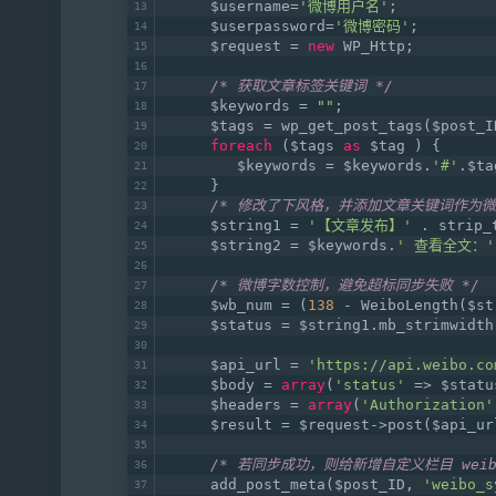
     $username=
'微博用户名'
;
     $userpassword=
'微博密码'
;
     $request = 
new
 WP_Http;
/* 获取文章标签关键词 */
     $keywords = 
""
; 
     $tags = wp_get_post_tags($post_I
foreach
 ($tags 
as
 $tag ) {
        $keywords = $keywords.
'#'
.$ta
     }
/* 修改了下风格，并添加文章关键词作为微
     $string1 = 
'【文章发布】'
 . strip_
     $string2 = $keywords.
' 查看全文：'
/* 微博字数控制，避免超标同步失败 */
     $wb_num = (
138
 - WeiboLength($st
     $status = $string1.mb_strimwidth
     $api_url = 
'https://api.weibo.co
     $body = 
array
(
'status'
 => $statu
     $headers = 
array
(
'Authorization'
     $result = $request->post($api_ur
/* 若同步成功，则给新增自定义栏目 weib
     add_post_meta($post_ID, 
'weibo_s