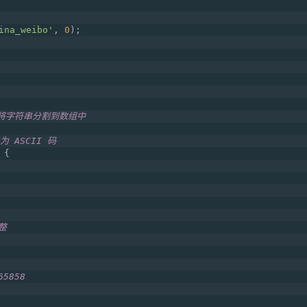
ina_weibo'
, 
0
);
先将字符串分割到数组中
为 ASCII 码
 {
整
65858