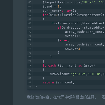
    $tempaddtext = iconv(
"UTF-8"
, 
"GB
    $cind = 
0
;
    $arr_cont=
array
();
for
($i=
0
;$i<strlen($tempaddtext);
    {
if
(strlen(substr($tempaddtext
if
(ord(substr($tempaddtex
                array_push($arr_cont,
                $cind++;
            }
else
{
                array_push($arr_cont,
                $cind+=
2
;
            }
        }
    }
foreach
 ($arr_cont 
as
 &$row)
    {
        $row=iconv(
"gb2312"
,
"UTF-8"
,$
    }
return
 $arr_cont;
}
我修改的内容，在代码中都有相应的注释，一