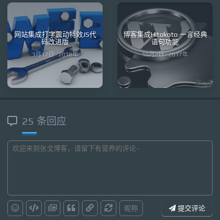
网站集成打字震动特效JS代
博客集成Hitokoto·一言经典
码改进版
语句功能
3月17日 · 2018年
10月2日 · 2017年
25 条回应
昵称
提交评论