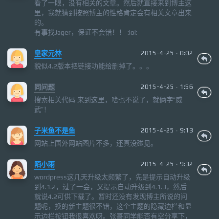
看了一眼，没有相关的文章。然后就直接来到博主这
里，我就猜到按照博主的性格肯定会有相关文章出来
的。
有事找Jager，保证不会错！！ :lol:
皇家元林
2015-4-25 · 0:02
貌似4.2版本把链接功能给删掉了。。。
同问题
2015-4-25 · 1:56
搜索相关代码 来到这里，啥也不说了，就俩字“威
武”！
子米鱼不是鱼
2015-4-25 · 9:13
网站上国外网站图片不多，还真没碰见。
陌小雨
2015-4-25 · 9:32
wordpress这几天升级太频繁了，先是提示自动升级
到4.1.2，过了一会，又提示自动升级到4.1.3，然后
就说4.2可供下载了。暂时还没有发现博主所说的问
题呢，换的新主题很不错，这个主题的隐藏边栏和显
示边栏按钮我很喜欢呀。张哥同学能否有空分享下，