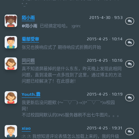
^_^
陌小雨
2015-4-30 · 9:53
已经搞定哈哈。 :grin:
@
陌小雨
菊部受审
2015-4-25 · 10:14
张兄也换响应式了 期待响应式折腾的开始
同问题
2015-4-25 · 10:16
真不知道屏蔽掉的是什么东东，昨天晚上发现此相同
问题，直到凌晨一点多找到了这里，通过博主的方法
问题已经解决了！在此感谢！
Youth.霖
2015-4-25 · 10:19
我更新后没问题欸 (～￣▽￣)→))*￣▽￣*)o校园
网！
不过校园网默认的DNS服务器刷不出七牛图片。。。
xiao
2015-4-25 · 19:31
:?: :?: 我想知道评论表情怎么加载上来的，我的升级