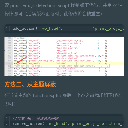
索 print_emoji_detection_script 找到如下代码，并用 // 注
释掉即可（后续版本更新时，此修改将会被重置）：
add_action( 
'wp_head'
,             
'print_emoji_de
方法二、从主题屏蔽
在当前主题的 functions.php 最后一个?>之前添加如下代码
即可：
//修复 404 错误请求问题
remove_action( 
'wp_head'
,
'print_emoji_detection_sc