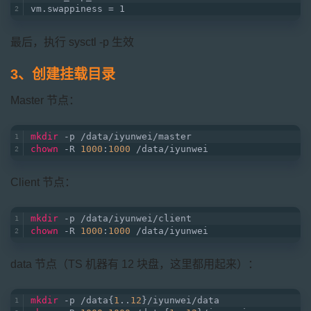
vm.swappiness = 1
最后，执行 sysctl -p 生效
3、创建挂载目录
Master 节点：
mkdir
 -p /data/iyunwei/master
chown
 -R 
1000
:
1000
 /data/iyunwei
Client 节点：
mkdir
 -p /data/iyunwei/client
chown
 -R 
1000
:
1000
 /data/iyunwei
data 节点（TS 机器有 12 块盘，这里都用起来）：
mkdir
 -p /data{
1
..
12
}/iyunwei/data