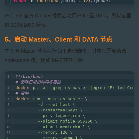
chown
 -R 
1000
:
1000
 /data{
1
..
12
}/iyunwei
Ps：ES 官方 Docker 镜像启动用户 ID 是 1000，所以这里
给 1000:1000 授权。
5、启动 Master、Client 和 DATA 节点
在 3 台 Master 节点执行如下启动脚本，其中只需要修改
node.name 值，比如 MASTER-100：
#!/bin/bash
# 删除已退出的同名容器
docker
ps -a | grep es_master |egrep "Exited|Crea
# 启动
docker
run --name es_master \
         -d --net=host \
         --restart=always \
         --privileged=true \
         --ulimit nofile=655350 \
         --ulimit memlock=-1 \
         --memory=12G \
         --memory-swap=-1 \