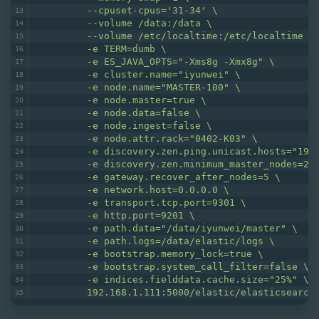
         --cpuset-cpus='31-34' \
         --volume /data:/data \
         --volume /etc/localtime:/etc/localtime \
         -e TERM=dumb \
         -e ES_JAVA_OPTS="-Xms8g -Xmx8g" \
         -e cluster.name="iyunwei" \
         -e node.name="MASTER-100" \
         -e node.master=true \
         -e node.data=false \
         -e node.ingest=false \
         -e node.attr.rack="0402-K03" \
         -e discovery.zen.ping.unicast.hosts="192
         -e discovery.zen.minimum_master_nodes=2 
         -e gateway.recover_after_nodes=5 \
         -e network.host=0.0.0.0 \
         -e transport.tcp.port=9301 \
         -e http.port=9201 \
         -e path.data="/data/iyunwei/master" \
         -e path.logs=/data/elastic/logs \
         -e bootstrap.memory_lock=true \
         -e bootstrap.system_call_filter=false \
         -e indices.fielddata.cache.size="25%" \
         192.168.1.111:5000/elastic/elasticsearch