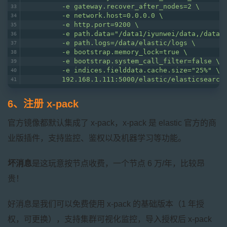
         -e gateway.recover_after_nodes=2 \
         -e network.host=0.0.0.0 \
         -e http.port=9200 \
         -e path.data="/data1/iyunwei/data,/data2
         -e path.logs=/data/elastic/logs \
         -e bootstrap.memory_lock=true \
         -e bootstrap.system_call_filter=false \
         -e indices.fielddata.cache.size="25%" \
         192.168.1.111:5000/elastic/elasticsearch
6、注册 x-pack
官方镜像都默认集成了 x-pack，x-pack 是 elastic 官方的商
业版插件，支持监控、鉴权以及机器学习等功能。
坏消息
是这玩意按节点收费，一个节点 6 万/年，比较昂
贵！
好消息
是我们可以免费使用 x-pack 的基础版本（1 年授
权，可更换），支持集群可视化监控，导入授权后 x-pack