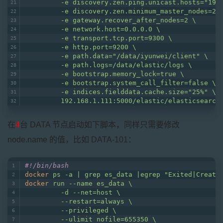
         -e discovery.zen.ping.unicast.hosts="192
         -e discovery.zen.minimum_master_nodes=2 
         -e gateway.recover_after_nodes=2 \
         -e network.host=0.0.0.0 \
         -e transport.tcp.port=9300 \
         -e http.port=9200 \
         -e path.data="/data/iyunwei/client" \
         -e path.logs=/data/elastic/logs \
         -e bootstrap.memory_lock=true \
         -e bootstrap.system_call_filter=false \
         -e indices.fielddata.cache.size="25%" \
         192.168.1.111:5000/elastic/elasticsearch
在
4
台 DATA 节点启动如下脚本，同样只需要修改
node.name 的值，比如 DATA-101：
#!/bin/bash
docker
ps -a | grep es_data |egrep "Exited|Create
docker
run --name es_data \
         -d --net=host \
         --restart=always \
         --privileged \
         --ulimit nofile=655350 \