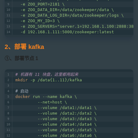
  -e ZOO_PORT=2181 \
  -e ZOO_DATA_DIR=/data/zookeeper/data \
  -e ZOO_DATA_LOG_DIR=/data/zookeeper/logs \
  -e ZOO_MY_ID=3 \
  -e ZOO_SERVERS="server.1=192.168.1.100:2888:388
  -d 192.168.1.111:5000/zookeeper:latest
2、部署 kafka
①、部署节点 1
# 机器有 11 块盘，这里都用起来
mkdir
-p /data{1..11}/kafka
# 启动
docker
run --name kafka \
         --net=host \
         --volume /data1:/data1 \
         --volume /data2:/data2 \
         --volume /data3:/data3 \
         --volume /data4:/data4 \
         --volume /data5:/data5 \
         --volume /data6:/data6 \