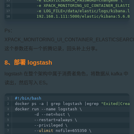
         -e ELASTICSEARCH_PASSWORD=changeme \
         -e XPACK_MONITORING_UI_CONTAINER_ELASTIC
         -e LOG_FILE=/data/elastic/logs/kibana.lo
         192.168.1.111:5000/elastic/kibana:5.6.8
Ps：
XPACK_MONITORING_UI_CONTAINER_ELASTICSEAR
这个参数还有一个折腾记录，回头补上分享。
8、部署 logstash
logstash 在整个架构中属于消费者角色，将数据从 kafka 中
读出，然后写入 ES。
#!/bin/bash
docker ps -a | grep logstash |egrep 
"Exited|Creat
docker run --name logstash \
        -d --net=host \
        --restart=always \
        --privileged \
        --
ulimit
 nofile=655350 \