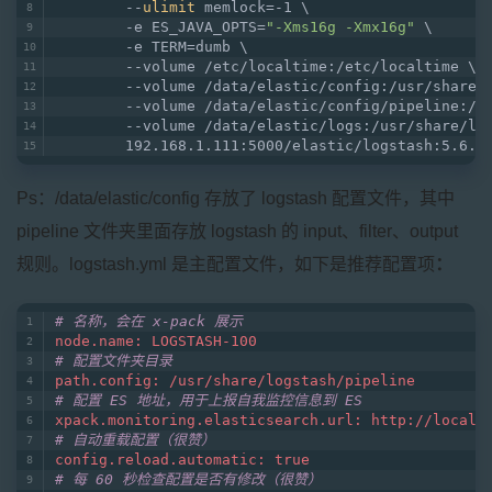
        --
ulimit
 memlock=-1 \
        -e ES_JAVA_OPTS=
"-Xms16g -Xmx16g"
 \
        -e TERM=dumb \
        --volume /etc/localtime:/etc/localtime \
        --volume /data/elastic/config:/usr/share/
        --volume /data/elastic/config/pipeline:/u
        --volume /data/elastic/logs:/usr/share/lo
        192.168.1.111:5000/elastic/logstash:5.6.8
Ps：/data/elastic/config 存放了 logstash 配置文件，其中
pipeline 文件夹里面存放 logstash 的 input、filter、output
规则。logstash.yml 是主配置文件，如下是推荐配置项
：
# 名称，会在 x-pack 展示
node.name: LOGSTASH-100
# 配置文件夹目录
path.config: /usr/share/logstash/pipeline
# 配置 ES 地址，用于上报自我监控信息到 ES
xpack.monitoring.elasticsearch.url: http://localh
# 自动重载配置（很赞）
config.reload.automatic: true  
# 每 60 秒检查配置是否有修改（很赞）