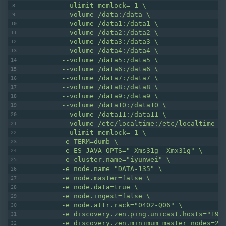
         --ulimit memlock=-1 \
         --volume /data:/data \
         --volume /data1:/data1 \
         --volume /data2:/data2 \
         --volume /data3:/data3 \
         --volume /data4:/data4 \
         --volume /data5:/data5 \
         --volume /data6:/data6 \
         --volume /data7:/data7 \
         --volume /data8:/data8 \
         --volume /data9:/data9 \
         --volume /data10:/data10 \
         --volume /data11:/data11 \
         --volume /etc/localtime:/etc/localtime \
         --ulimit memlock=-1 \
         -e TERM=dumb \
         -e ES_JAVA_OPTS="-Xms31g -Xmx31g" \
         -e cluster.name="iyunwei" \
         -e node.name="DATA-135" \
         -e node.master=false \
         -e node.data=true \
         -e node.ingest=false \
         -e node.attr.rack="0402-Q06" \
         -e discovery.zen.ping.unicast.hosts="192
         -e discovery.zen.minimum_master_nodes=2 