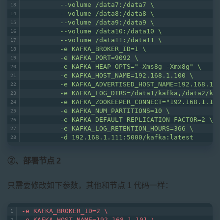
         --volume /data7:/data7 \
         --volume /data8:/data8 \
         --volume /data9:/data9 \
         --volume /data10:/data10 \
         --volume /data11:/data11 \
         -e KAFKA_BROKER_ID=1 \
         -e KAFKA_PORT=9092 \
         -e KAFKA_HEAP_OPTS="-Xms8g -Xmx8g" \
         -e KAFKA_HOST_NAME=192.168.1.100 \
         -e KAFKA_ADVERTISED_HOST_NAME=192.168.1.
         -e KAFKA_LOG_DIRS=/data1/kafka,/data2/ka
         -e KAFKA_ZOOKEEPER_CONNECT="192.168.1.10
         -e KAFKA_NUM_PARTITIONS=10 \
         -e KAFKA_DEFAULT_REPLICATION_FACTOR=2 \
         -e KAFKA_LOG_RETENTION_HOURS=366 \
         -d 192.168.1.111:5000/kafka:latest
②、部署节点 2
只需要修改如下参数，其他和节点 1 代码一样：
-e KAFKA_BROKER_ID=2 \
-e KAFKA_HOST_NAME=192.168.1.101 \