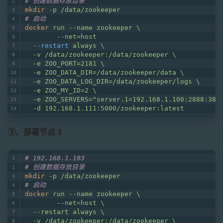
# 创建数据存放目录
mkdir
-p /data/zookeeper
# 启动
docker
run --name zookeeper \
        --net=host
--restart
always \
  -v /data/zookeeper:/data/zookeeper \
  -e ZOO_PORT=2181 \
  -e ZOO_DATA_DIR=/data/zookeeper/data \
  -e ZOO_DATA_LOG_DIR=/data/zookeeper/logs \
  -e ZOO_MY_ID=2 \
  -e ZOO_SERVERS="server.1=192.168.1.100:2888:388
  -d 192.168.1.111:5000/zookeeper:latest
③、部署节点 3
# 192.168.1.103
# 创建数据存放目录
mkdir
-p /data/zookeeper
# 启动
docker
run --name zookeeper \
        --net=host \
  --restart always \
  -v /data/zookeeper:/data/zookeeper \