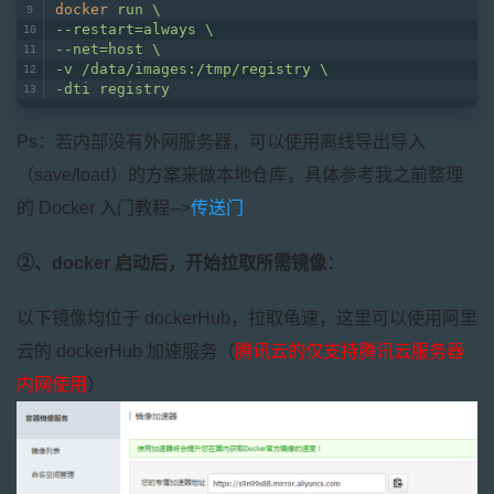
docker
run \
--restart=always \
--net=host \
-v /data/images:/tmp/registry \
-dti registry
Ps：若内部没有外网服务器，可以使用离线导出导入
（save/load）的方案来做本地仓库，具体参考我之前整理
的 Docker 入门教程-->
传送门
②、docker 启动后，开始拉取所需镜像：
以下镜像均位于 dockerHub，拉取龟速，这里可以使用阿里
云的 dockerHub 加速服务（
腾讯云的仅支持腾讯云服务器
内网使用
）