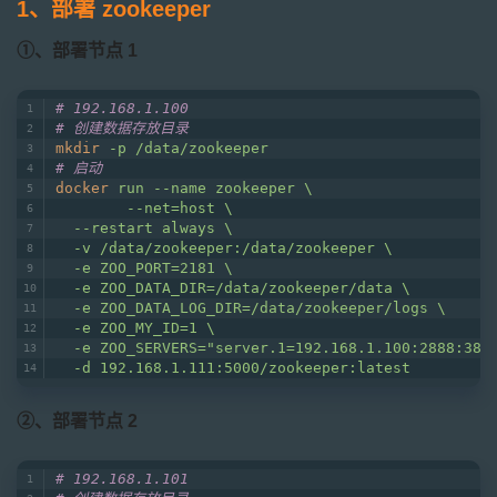
1、部署 zookeeper
①、部署节点 1
# 192.168.1.100
# 创建数据存放目录
mkdir
-p /data/zookeeper
# 启动
docker
run --name zookeeper \
        --net=host \
  --restart always \
  -v /data/zookeeper:/data/zookeeper \
  -e ZOO_PORT=2181 \
  -e ZOO_DATA_DIR=/data/zookeeper/data \
  -e ZOO_DATA_LOG_DIR=/data/zookeeper/logs \
  -e ZOO_MY_ID=1 \
  -e ZOO_SERVERS="server.1=192.168.1.100:2888:388
  -d 192.168.1.111:5000/zookeeper:latest
②、部署节点 2
# 192.168.1.101