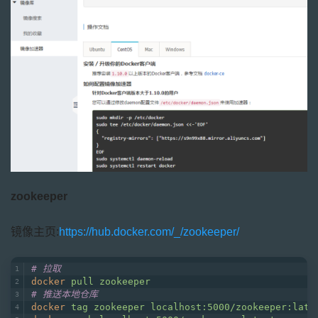
zookeeper
镜像主页:
https://hub.docker.com/_/zookeeper/
# 拉取
docker
pull zookeeper
# 推送本地仓库
docker
tag zookeeper localhost:5000/zookeeper:late