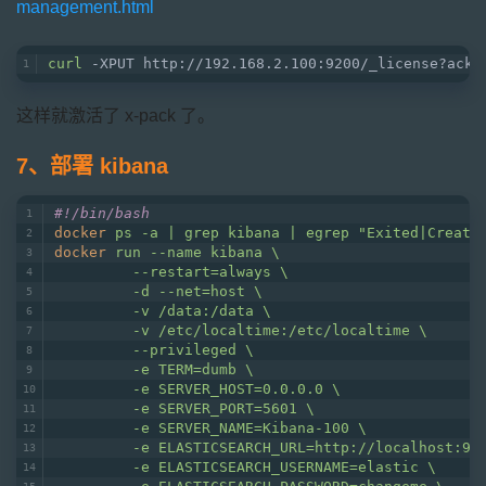
management.html
curl
 -XPUT http://192.168.2.100:9200/_license?ackn
这样就激活了 x-pack 了。
7、部署 kibana
#!/bin/bash
docker
ps -a | grep kibana | egrep "Exited|Create
docker
run --name kibana \
         --restart=always \
         -d --net=host \
         -v /data:/data \
         -v /etc/localtime:/etc/localtime \
         --privileged \
         -e TERM=dumb \
         -e SERVER_HOST=0.0.0.0 \
         -e SERVER_PORT=5601 \
         -e SERVER_NAME=Kibana-100 \
         -e ELASTICSEARCH_URL=http://localhost:92
         -e ELASTICSEARCH_USERNAME=elastic \