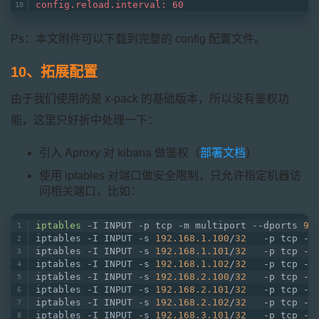
config.reload.interval: 60
Ps：本文附件可以下载到完整的 config 配置文件。
10、拓展配置
由于我们使用的是 x-pack 的基础版本，所以没有鉴权功
能，这里只好折中处理一下：
引入 Aproxy 对 kibana 做鉴权（
部署文档
）
使用 iptables 对端口做安全限制，只允许指定机器访
问相关端口，比如：
iptables
 -I INPUT -p tcp -m multiport --dports 
92
iptables -I INPUT -s 
192.168.1.100
/
32
   -p tcp -m
iptables -I INPUT -s 
192.168.1.101
/
32
   -p tcp -m
iptables -I INPUT -s 
192.168.1.102
/
32
   -p tcp -m
iptables -I INPUT -s 
192.168.2.100
/
32
   -p tcp -m
iptables -I INPUT -s 
192.168.2.101
/
32
   -p tcp -m
iptables -I INPUT -s 
192.168.2.102
/
32
   -p tcp -m
iptables -I INPUT -s 
192.168.3.101
/
32
   -p tcp -m