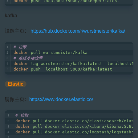
docker
push localhost:5000/zookeeper:latest
kafka
镜像主页：
https://hub.docker.com/r/wurstmeister/kafka/
# 拉取
docker
pull wurstmeister/kafka
# 推送本地仓库
docker
tag wurstmeister/kafka:latest  localhost:50
docker
push  localhost:5000/kafka:latest
Elastic
镜像主页：
https://www.docker.elastic.co/
# 拉取
docker
pull docker.elastic.co/elasticsearch/elast
docker
pull docker.elastic.co/kibana/kibana:5.6.8
docker
pull docker.elastic.co/logstash/logstash:5