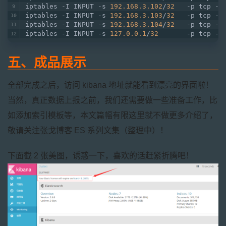
iptables -I INPUT -s 
192.168.3.102
/
32
   -p tcp -m
iptables -I INPUT -s 
192.168.3.103
/
32
   -p tcp -m
iptables -I INPUT -s 
192.168.3.104
/
32
   -p tcp -m
iptables -I INPUT -s 
127.0.0.1
/
32
       -p tcp -m
五、成品展示
全部完成之后，访问 kibana 地址就能看到漂亮的界面啦！
当然，真正数据上报之前，我们还需要做一些准备工作，比
如添加索引模板等，本文篇幅有限这里就不做更多介绍了，
敬请关注张戈博客 ES 系列文集（整理中）！
下面截 2 张美图，诱惑一下，喜欢的话赶紧折腾吧！