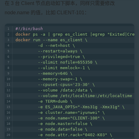
在 3 台 Client 节点启动如下脚本，同样只需要修改
node.name 的值，比如 CLIENT-101：
#!/bin/bash
docker
ps -a | grep es_client |egrep "Exited|Crea
docker
run --name es_client \
         -d --net=host \
         --restart=always \
         --privileged=true \
         --ulimit nofile=655350 \
         --ulimit memlock=-1 \
         --memory=64G \
         --memory-swap=-1 \
         --cpuset-cpus='23-30' \
         --volume /data:/data \
         --volume /etc/localtime:/etc/localtime \
         -e TERM=dumb \
         -e ES_JAVA_OPTS="-Xms31g -Xmx31g" \
         -e cluster.name="iyunwei" \
         -e node.name="CLIENT-100" \
         -e node.master=false \
         -e node.data=false \
         -e node.attr.rack="0402-K03" \