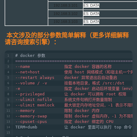
192.168.3.101
ES:
DATA
192.168.3.102
ES:
DATA
192.168.3.103
ES:
DATA
本文涉及的部分参数简单解释（更多详细解释
请咨询搜索引擎）：
# docker 参数
=================================================
--name              指定 docker 容器的名称
--net=host          使用 host 网络模式（和宿主机一个网
--restart always    docker 异常退出后自动重启
--volume / -v       挂载本地目录，格式 /src:/dst
-e                  指定 docker 启动后环境变量（env）
--privileged        让 docker 可以拥有 root 权限
--ulimit nofile     系统文件句柄打开数量限制
--ulimit memlock    最大锁定内存地址空间，-1 表示不限制
--memory            限制 docker 内存
--memory-swap       限制 docker 虚拟内存，-1 为不限
--cpuset-cpus       指定 docker 绑定的 CPU
TERM=dumb           让 docker 里面可以执行 top 命令