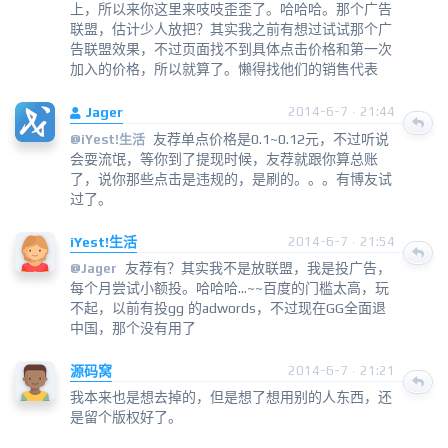
上，所以来你这里来吱吱歪歪了。哈哈哈。那个广告
联盟，估计少人放把？其实我之前有想过试试那个广
告联盟效果，不过页面找不到具体点击价格和第一次
加入的价格，所以就算了。懒得找他们的销售代表
Jager
2014-6-7 · 21:44
友荐单点价格是0.1~0.12元，不过听说
@
iYest!生活
会耍流氓，等你到了提现时候，友荐就跟你算总账
了，说你那些点击是违规的，是刷的。。。有博友试
过了。
iYest!生活
2014-6-7 · 21:54
友荐有？其实我不是放联盟，我是投广告，
@
Jager
每个月尝试小额投。哈哈哈...~~百度的门槛太高，玩
不起，以前有投gg 的adwords，不过现在GG全面退
中国，那个没有用了
源码窝
2014-6-7 · 21:21
我本来也是想去掉的，但是想了想用别的人东西，还
是留个版权好了。