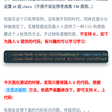
设置 id 或 class（不得不说友荐考虑真 TM 周到...）
但是在这个只有想得到，没有做不到的时代，同样还是分分
钟被搞定了。互推联盟成员路人 V 提供了一种 CSS 伪类隐
藏这个 a 标签的方法，不过稍有遗憾的是，
不支持 IE，如下
为路人 V 提供的代码，有兴趣的可以学习学习：
.ujian-hook
a
:only-child
{
padding
:
0
!important
;
heig
.ujian-hook
div
:first-child
div
:first-child
{
font-s
今天我在测试的时候，发现只要将路人 V 的代码，根据
无觅去版权
方法，依葫芦画瓢修改下，即可支持 IE，上
代码：
有朋友反馈下面的代码有点问题，待我测试。。。