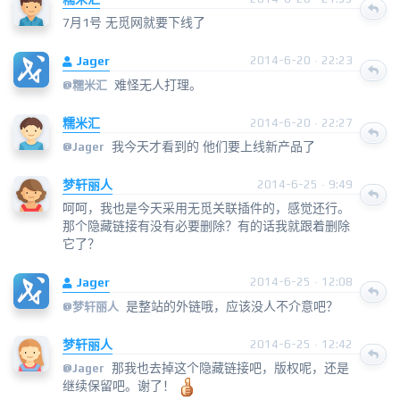
7月1号 无觅网就要下线了
Jager
2014-6-20 · 22:23
难怪无人打理。
@
糯米汇
糯米汇
2014-6-20 · 22:27
我今天才看到的 他们要上线新产品了
@
Jager
梦轩丽人
2014-6-25 · 9:49
呵呵，我也是今天采用无觅关联插件的，感觉还行。
那个隐藏链接有没有必要删除？有的话我就跟着删除
它了？
Jager
2014-6-25 · 12:08
是整站的外链哦，应该没人不介意吧？
@
梦轩丽人
梦轩丽人
2014-6-25 · 12:42
那我也去掉这个隐藏链接吧，版权呢，还是
@
Jager
继续保留吧。谢了！