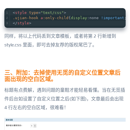
<
style
type
=
"text/css"
>
.ujian-hook
a
:only-child
{
display
:none 
!important
;}
</
style
>
同样，将以上代码丢到文章模板，或者将第 2 行新增到
style.css 里面，即可去掉友荐的版权尾巴了。
三、附加：去掉使用无觅的自定义位置文章后
面出现的空白区域。
标题有点费解，遇到问题的童鞋才能轻易看懂。当在无觅插
件后台如设置了自定义位置之后(如下图)，文章最后会出现
4 行左右的空白区域，很难看！