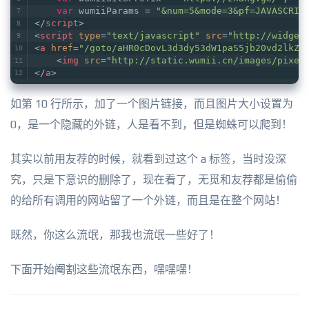
var
 wumiiParams = 
"&num=5&mode=3&pf=JAVASCRIP
</
script
>
<
script
type
=
"text/javascript"
src
=
"http://widget
<
a
href
=
"/goto/aHR0cDovL3d3dy53dW1paS5jb20vd2lkZ2
<
img
src
=
"http://static.wumii.cn/images/pixel
</
a
>
如第 10 行所示，加了一个图片链接，而且图片大小设置为
0，是一个隐藏的外链，人是看不到，但是蜘蛛可以爬到！
其实以前用友荐的时候，就看到过这个 a 标签，当时没深
究，只是下意识的删除了，现在看了，无觅和友荐都是偷偷
的给所有调用的网站留了一个外链，而且是在整个网站！
既然，你这么流氓，那我也流氓一些好了！
下面开始阉割这些流氓东西，嘿嘿嘿！