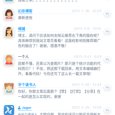
幻杀博客
2015-1-30 · 22:29
果断使用
倾城
2015-3-8 · 10:55
博主，请问下应该如何去除云推荐右下角的版权呢？
具体麻烦到我站文章页看看！这版权影响到推荐跟广
告的融合了！谢谢，感激不敬！
一个人
2015-3-21 · 6:29
屁都不懂，还真以为是图片？那只是个统计功能的代
码而已？！不信，把这图下载回来，用文本编辑器打
开，看看代码！亏你还写了这么长一篇文章哦！
半个读书人
2015-5-26 · 12:43
你好，你那文章后面那个【赞】【打赏】【分享】在
一起的是怎么实现的，谢谢
Jager
2015-5-26 · 12:50
主题自带，喜欢的话可以购买鸟哥新主
@
半个读书人