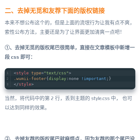
二、去掉无觅和友荐下面的版权链接
本来不想公布这个的，但是上面的流氓行为让我有点不爽，
索性公布方法，主要还是为了让界面更加清爽一点吧！
①、去掉无觅的版权尾巴很简单，直接在文章模板中新增一
段 css 即可：
<
style
type
=
"text/css"
>
.wumii-footer
{
display
:none 
!important
;}
</
style
>
当然，将代码中的第 2 行，丢到主题的 style.css 中， 也可
以达到同样的效果。
②、去掉友荐的版权尾巴就麻烦点，因为友荐的那个尾巴没