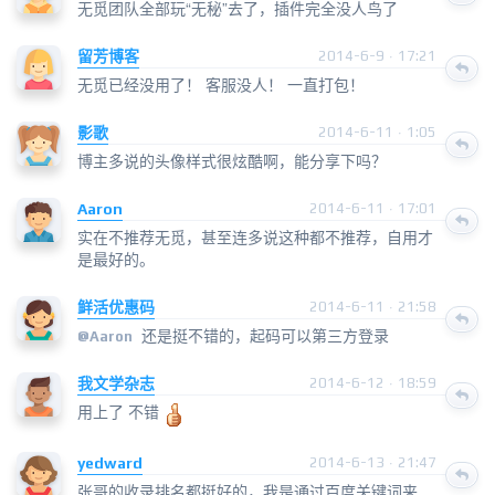
无觅团队全部玩“无秘”去了，插件完全没人鸟了
留芳博客
2014-6-9 · 17:21
无觅已经没用了！ 客服没人！ 一直打包！
影歌
2014-6-11 · 1:05
博主多说的头像样式很炫酷啊，能分享下吗？
Aaron
2014-6-11 · 17:01
实在不推荐无觅，甚至连多说这种都不推荐，自用才
是最好的。
鲜活优惠码
2014-6-11 · 21:58
还是挺不错的，起码可以第三方登录
@
Aaron
我文学杂志
2014-6-12 · 18:59
用上了 不错
yedward
2014-6-13 · 21:47
张哥的收录排名都挺好的，我是通过百度关键词来