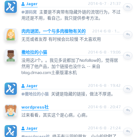
Jager
2014-6-7 · 21:37
主要是不爽带有隐藏外链的流氓行为，不过
@
源码窝
用还是不用，看自己，我只提供参考方法。
肉肉谜团，一个与多肉植物有关的
2014-6-8 · 11:52
无觅或者友荐 有时候会比较慢 不太喜欢用
撒哈拉的小猫
2014-6-8 · 19:06
没用这2个。。我见多说都加了Nofollow的，觉得居
然用了他产品，加个链接也没什么 -- 来自
blog.clmao.com土豪版灌水机
Jager
2014-6-8 · 19:42
关键是隐藏的链接，做法不厚道。
@
撒哈拉的小猫
wordpress社
2014-6-8 · 20:47
过来看看，其实这个是心病，心病，
Jager
2014-6-8 · 21:24
终于有认同的朋友，小小的欣慰了
@
wordpress社