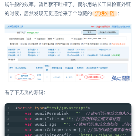
蜗牛般的效率，暂且就不吐槽了。偶尔用站长工具检查外链
的时候，居然发现无觅还给来了个隐藏的
流氓外链
：
看了下无觅的源码：
<
script
type
=
"text/javascript"
>
var
 wumiiPermaLink = 
""
; 
//请用代码生成文章永久的
var
 wumiiTitle = 
""
; 
//请用代码生成文章标题
var
 wumiiTags = 
""
; 
//请用代码生成文章标签，以英文逗
var
 wumiiCategories = []; 
//请用代码生成文章分类，分类
var
 wumiiSitePrefix = 
"https://zhang.ge/"
;