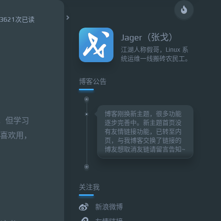
3621次已读
Jager（张戈）
江湖人称假哥，Linux 系
统运维一线搬砖农民工。
博客公告
博客刚换新主题，很多功能
的，但学习
逐步完善中。新主题首页没
有友情链接功能，已转至内
也喜欢用，
页，与我博客交换了链接的
博友想取消友链请留言告知~
关注我
新浪微博