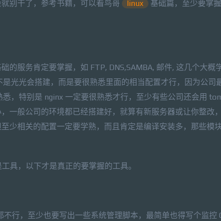
会就别干了，参考书籍，可以看鸟哥
linux
基础篇，至少要掌握这
。
务肯定要掌握，如 FTP, DNS,SAMBA, 邮件, 这几个大概
所指的不是光光会搭建，而是要很熟悉里面的相当配置才行，因为公司
e 要熟悉，特别是 nginx 一定要很熟悉才行，至少有些公司还会用 tom
心，一般公司的环境都已经搭建好，就算有新服务器或让你整改
但至少相关的配置一定要学熟，而且肯定是编译安装多，那些模
说是工具，以下才是真正的要掌握的工具。
入职都不行，至少也要写出一些系统管理脚本，最简单也得写个监控 