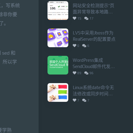
义，写系统
网站安全检测提示“页
面异常导致本地路径
，除非你要
泄漏”的解决办法
15
17
行了。
LVS中采用Jboss作为
RealServer的配置要点
0
6
ed 和
WordPress集成
的，所以学
SendCloud邮件代发，
规避SMTP泄漏网站主
89
96
机真实IP的风险
Linux系统date命令无
法修改或同步时间的
解决办法
7
7
别要学熟