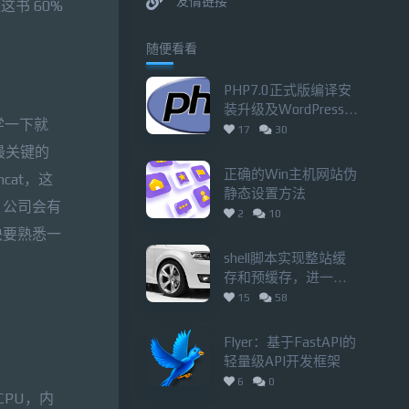
友情链接
书 60%
随便看看
PHP7.0正式版编译安
装升级及WordPress问
学一下就
题解决分享
17
30
最关键的
正确的Win主机网站伪
cat，这
静态设置方法
，公司会有
2
10
块要熟悉一
shell脚本实现整站缓
存和预缓存，进一步
提升网站整体加载速
15
58
度
Flyer：基于FastAPI的
轻量级API开发框架
6
0
CPU，内