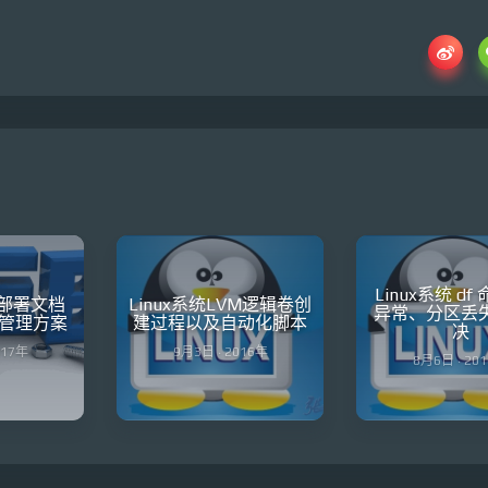
Linux系统 d
安装部署文档
Linux系统LVM逻辑卷创
异常、分区丢
管理方案
建过程以及自动化脚本
决
017年
9月3日 · 2016年
8月6日 · 20