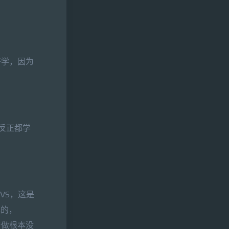
好学，因为
x，反正都学
VS，这是
具的，
着做根本没