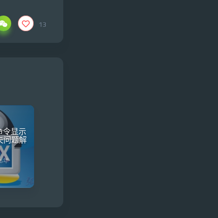
13
f 命令显示
失问题解
16年