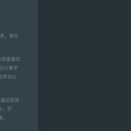
出来，备份
有些很重要的
估计要学
这样会比
，最后我再
有，学
果。