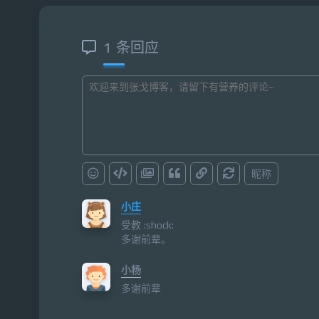
1 条回应
昵称
小庄
受教 :shock:
多谢前辈。
小杨
多谢前辈